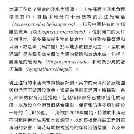
東涌河孕育了豐富的淡水魚資源，二十多種原生淡水魚類
棲息其中，包括本地分布十分狹窄的北江光唇魚
（Acrossocheilus beijiangensis）
，以及中國特有的大鱗
鰭蝦虎魚
（Gobiopterus macrolepis）
。位於河口的大片
天然濕地，是多種海岸生物的棲息地，可找到多種蟹類和
貝類，亦是鱟（馬蹄蟹）於本地少數棲息地之一。至於東
涌灣則是多種具商業價值魚類的繁殖和育幼水域，包括了
屬易危的管海馬
（Hippocampus kuda）
和較為少見的舒
氏海龍
（Syngnathus schlegeli）
。
現正進行的東涌新市鎮擴展計劃，其中的東涌西發展範圍
與東涌河下游河段重疊，當局為保育東涌河，將採取一系
列嶄新的保育河道措施，包括復修部分已被渠道化的河
段，以及設立全港首個結合康樂、保育和防洪多項功能於
一身的「河畔公園」。我們於 2018年開始，持續於東涌河
不同範圍進行生態和水質調查，以監察相關擴展工程對東
涌河的影響，同時有助檢視當局的保育河道措施，以及未