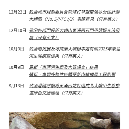
12月22日
致函城市規劃委員會就修訂草擬東涌谷分區計劃
大綱圖（No. S/I-TCV/3）表達意見（只有英文）
12月10日
致函各部門投訴大嶼山東涌西石門甲懷疑非法發
展（只有英文）
10月9日
致函南拓展及可持續大嶼辦事處有關2025年東涌
河生態調查結果（只有英文）
10月9日
最新「東涌河生態及水質調查」結果

蜻蜓、魚類多樣性持續受新市鎮擴展工程影響
8月13日
致函港鐵呼籲將東涌西站打造成北大嶼山生態旅
遊綠色交通樞紐（只有英文）