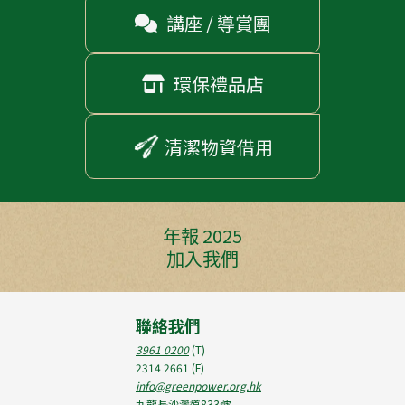
講座 / 導賞團

環保禮品店

清潔物資借用
年報 2025
加入我們
聯絡我們
3961 0200
(T)
2314 2661
(F)
info@greenpower.org.hk
九龍長沙灣道833號