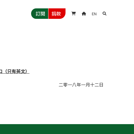
訂閱
捐款
EN



口（只有英文）
二零一八年
一月
十二日