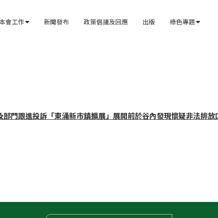
本會工作
新聞發布
政策倡議及回應
出版
綠色專題


及部門跟進投訴「東涌新市鎮擴展」展開前於谷內發現懷疑非法排放