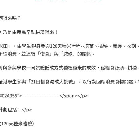
何得來嗎？
，乃是由農民辛勤耕耘得來！
田」，由學生親身參與120天種米歷程--培苗、插秧、養護、收
斷絕浪費，並連結「惜食」與「減碳」的關係。
將與參與學校一同試驗低碳方式種植稻米的成效，從糧食源頭--耕種
全港學生參與「21日惜食減碳大挑戰」，以行動回應浪費食物問題，
: #02A355">===============</span></p>
育計劃包括：</p>
120天種米體驗）