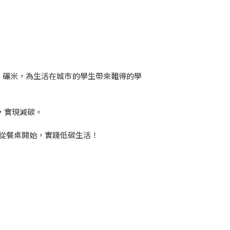
割、碾米，為生活在城市的學生帶來難得的學
，實現減碳。
從餐桌開始，實踐低碳生活！