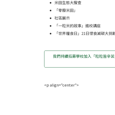
米田生態大搜查
「零廢米田」
社區展示
「一粒米的故事」進校講座
「世界糧食日」21日惜食減碳大挑
我們持續招募學校加入「粒粒皆辛苦
<p align="c