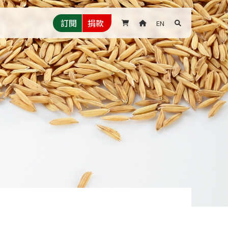
訂閱
捐款
EN


