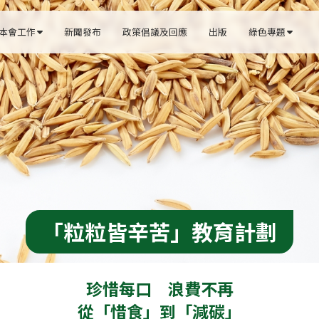
本會工作
新聞發布
政策倡議及回應
出版
綠色專題


「粒粒皆辛苦」教育計劃
珍惜每口　浪費不再

從「惜食」到「減碳」