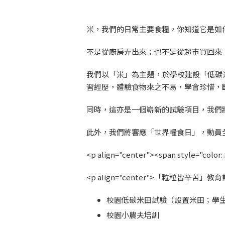
米，我們的日常主要食糧，你知道它是如
不是從廚房弄出來；也不是從超市買回來
我們以「米」為主題，於學校建設「低碳米
習經歷，體驗食物來之不易，學會珍惜，
同時，這亦是一個嶄新的試驗項目，我們
此外，我們將響應「世界糧食日」，動員
<p align="center"><span style="color
<p align="center">「粒粒皆辛苦」教
校園低碳米田試驗（設置米田；學生
校園小農夫培訓