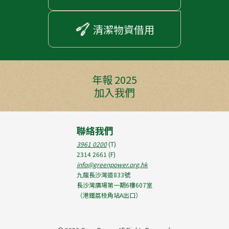
清潔物資借用
年報 2025
加入我們
聯絡我們
3961 0200
(T)
2314 2661
(F)
info@greenpower.org.hk
九龍長沙灣道833號
長沙灣廣場第一期6樓607室
（港鐵荔枝角站A出口）