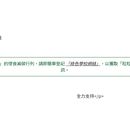
戰
」的惜食減碳行列，請即簡單登記
「綠色學校網絡」
，以獲取「粒
訊。
enter"> 全力支持</p>