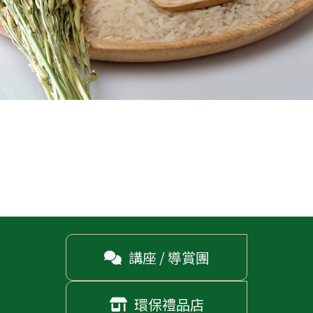
講座 / 導賞團

環保禮品店
