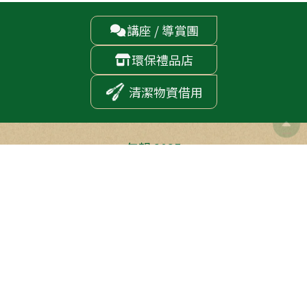
講座 / 導賞團

環保禮品店

清潔物資借用

年報 2025
加入我們
追蹤我們
聯絡我們
3961 0200
(T)
2314 2661
(F)