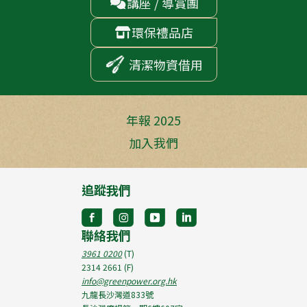
講座 / 導賞團

環保禮品店

清潔物資借用
年報 2025
加入我們
追蹤我們
聯絡我們
3961 0200
(T)
2314 2661
(F)
info@greenpower.org.hk
九龍長沙灣道833號