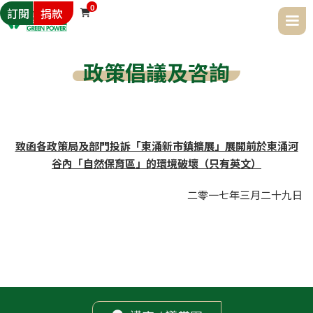
0
訂閱
捐款

政策倡議及咨詢
致函各政策局及部門投訴「東涌新市鎮擴展」展開前於東涌河
谷內「自然保育區」的環境破壞（只有英文）
二零一七年
三月
二十九日