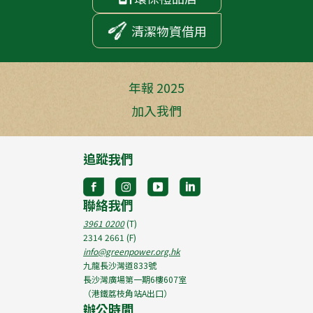
清潔物資借用
年報 2025
加入我們
追蹤我們
聯絡我們
3961 0200
(T)
2314 2661
(F)
info@greenpower.org.hk
九龍長沙灣道833號
長沙灣廣場第一期6樓607室
（港鐵荔枝角站A出口）
辦公時間