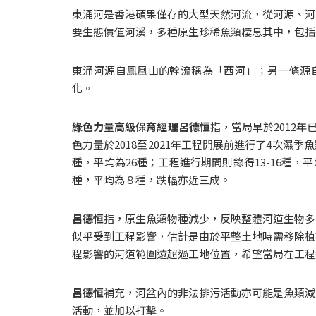
東涌河是香港碩果僅存的大型天然河流，從河源、河
要生態價值河溪，多種原生珍稀魚類棲息其中，包括
東涌河源自鳳凰山的幹流稱為「西河」；另一條源自
化。
綠色力量高級保育經理呂德恒
指，當局早於2012
色力量於2018至2021年工程開展前進行了4次濕季
種，平均為26種；工程進行期間則錄得13-16種，
種，平均為８種，跌幅亦近三成。
呂德恒
指，原生魚類物種減少，反映整體河道生物多
似乎受到工程影響，估計是由於平整土地時需移除植
程影響的河道範圍遠超過工地位置，希望當局在工程
呂德恒
補充，河盆內的非法排污活動亦可能是魚類減
活動，並加以打擊。