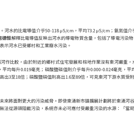
電導值介乎50-118 μS/cm，平均73.2 μS/cm；氨氮值介乎0.
呂德恒
解釋比電導值反映出河水的導電物質含量，包括了導電污染物
表示河水已受鄉村和工業廢水污染。
作比較，由於附近的鄉村式住宅發展和棕地作業沒有東河嚴重，水質較優良
038毫克，平均每升0.019毫克；磷酸鹽磷值則介乎每升0.000-0.024
出3至18倍；磷酸鹽磷值則高出1.6至89倍，可見東河下游水質
未來將面對更大的污染威脅。即使東涌新市鎮擴展計劃將於東涌河
無法從源頭阻截污染，系統亦未必可應付受嚴重污染的水源：「當