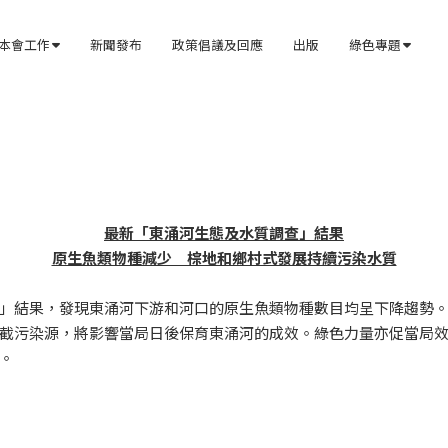
本會工作
新聞發布
政策倡議及回應
出版
綠色專題


最新「東涌河生態及水質調查」結果

原生魚類物種減少　棕地和鄉村式發展持續污染水質
」結果，發現東涌河下游和河口的原生魚類物種數目均呈下降趨勢
截污染源，將影響當局日後保育東涌河的成效。綠色力量亦促當局
。