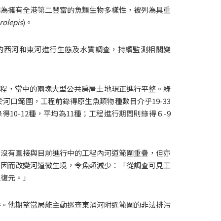
因為擁有全港第二豐富的魚類生物多樣性，被列為具重
rolepis
)。
河的西河和東河進行生態及水質調查，持續監測相關變
關工程，當中的兩塊大型公共房屋土地現正進行平整。綠
。於河口範圍，工程前錄得原生魚類物種數目介乎19-33
10-12種，平均為11種；工程進行期間則錄得６-9
並沒有直接與目前進行中的工程內河道範圍重疊，但亦
，因而改變河道微生境，令魚類減少：「從調查可見工
以復元。」
件。他期望當局能主動巡查東涌河附近範圍的非法排污