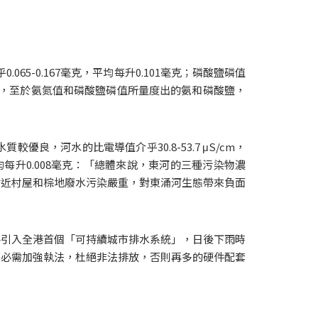
065-0.167毫克，平均每升0.101毫克；磷酸鹽磷值
，至於氨氮值和磷酸鹽磷值所量度出的氨和磷酸鹽，
，河水的比電導值介乎30.8-53.7 μS/cm，
毫克，平均每升0.008毫克：「總體來說，東河的三種污染物濃
受附近村屋和棕地廢水污染嚴重，對東涌河生態帶來負面
谷引入全港首個「可持續城市排水系統」，日後下雨時
局必需加強執法，杜絕非法排放，否則再多的硬件配套