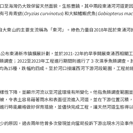
口至海灣仍大致保留天然面貌，生態豐饒，其中兩段東涌河河道更
有弓背青鱂(
Oryzias curvinotus
) 和大鱗鰭鰕虎魚(
Gobiopterus mac
大東山的主要支流稱為「東河」。綠色力量自2018年起於東涌
年已公布東涌新市鎮擴展計劃，並於2021-22年的旱季開展東涌西相
魚類調查；2022至2023年工程進行期間則進行了３次濕季魚類調查
平均為15種，跌幅約四成。至於河口接讓西河下游河段範圍，工程前錄得
樣性下降，並顯示河流以至河盆環境有所變化。他指魚類調查範圍
被，令表土容易藉著雨水和表面徑流進入河道，並在下游位置沉積
進行時能嚴格做好保育措施，並儘快完成工程，讓天然河道生態得
少的原因，過去兩年他曾多次發現並向當局投訴下游出現水污染事