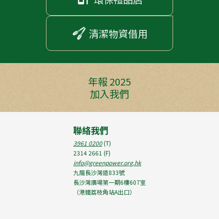
清潔物資借用
年報 2025
加入我們
聯絡我們
3961 0200
(T)
2314 2661
(F)
info@greenpower.org.hk
九龍長沙灣道833號
長沙灣廣場第一期6樓607室
（港鐵荔枝角站A出口）