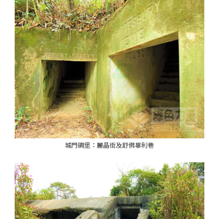
城門碉堡：麗晶街及舒佛畢利巷