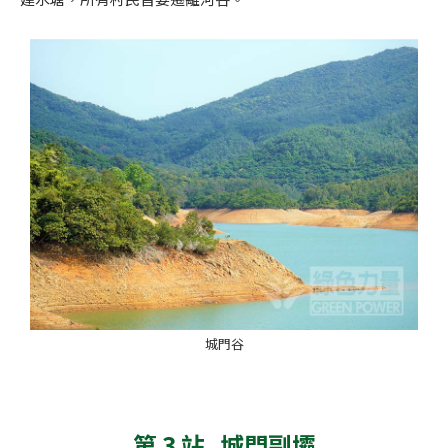
城門谷
第 3 站 城門副壩