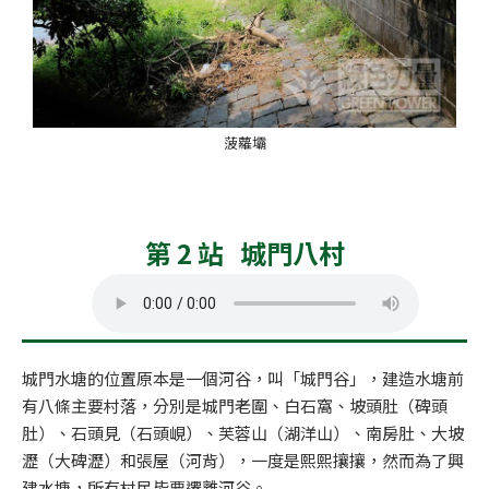
菠蘿壩
第 2 站 城門八村
城門水塘的位置原本是一個河谷，叫「城門谷」，建造水塘前
有八條主要村落，分別是城門老圍、白石窩、坡頭肚（碑頭
肚）、石頭見（石頭峴）、芙蓉山（湖洋山）、南房肚、大坡
瀝（大碑瀝）和張屋（河背），一度是熙熙攘攘，然而為了興
建水塘，所有村民皆要遷離河谷。