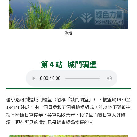
副壩
第 4 站 城門碉堡
循小路可到達城門棱堡（俗稱「城門碉堡」），棱堡於1939至
1941年建成，由一個母堡和五個機槍堡組成，並以地下隧道連
接。時值日軍侵華，英軍戰敗棄守，棱堡因而被日軍大肆破
壞，現在所見的遺址已是後來經過修葺的。