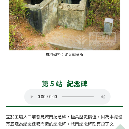
城門碉堡：砲兵觀察所
第 5 站 紀念碑
立於主壩入口前會見城門紀念碑，極具歷史價值，因為本港僅
有五塊為紀念建塘而造的紀念碑。城門紀念碑刻有拉丁文