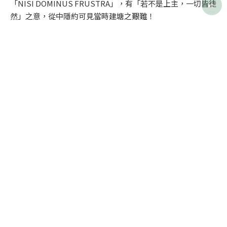
「NISI DOMINUS FRUSTRA」，有「若不是上主，一切皆徒

然」之意，從中隱約可見當時建塘之艱難！
紀念碑