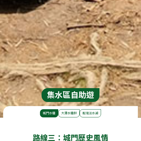
集水區自助遊
城門水塘
大潭水塘群
船灣淡水湖
路線三：城門歷史風情