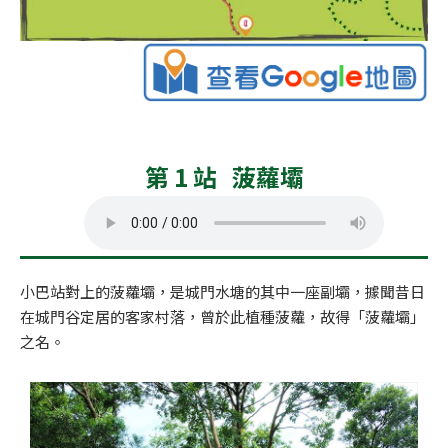
第 1 站 菠蘿壩
小巴站對上的菠蘿壩，是城門水塘的其中一座副壩，據聞昔日
在城門谷定居的客家村落，曾於此植種菠蘿，故得「菠蘿壩」
之名。