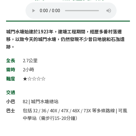
城門水塘始建於1923年，建塘工程期間，經歷多番村落遷
移，以致今天的城門水塘，仍然發現不少昔日地貌和石乪遺
跡。
全長
2.7公里
需時
2小時
難度
★☆☆☆☆
交通
小巴
82 | 城門水塘總站
巴士
包括 32 / 36 / 40X / 47X / 48X / 73X 等多條路線 | 可風
中學站（需步行15-20分鐘）