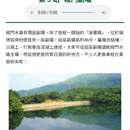
城門水塘有兩座副壩，除了旅程一開始的「菠蘿壩」，位於燒
烤區旁的便是另一座副壩。這座副壩高約46米，屬複合結構，
以填土、打板樁及混凝土建成。大家可從這座副壩遠眺城門水
塘主壩，而這裡更是欣賞日落的好地方，不少人更會專程在黃
昏前來呢！