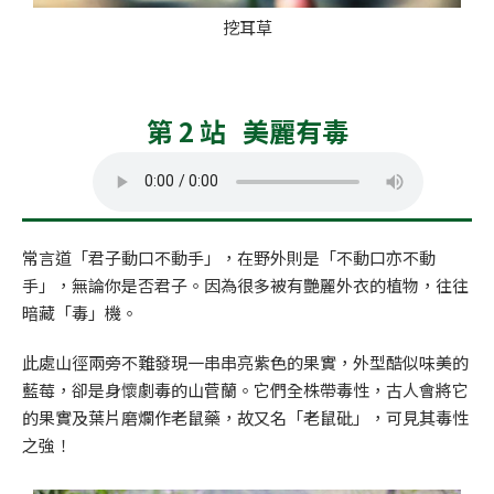
挖耳草
第 2 站 美麗有毒
常言道「君子動口不動手」，在野外則是「不動口亦不動
手」，無論你是否君子。因為很多被有艷麗外衣的植物，往往
暗藏「毒」機。
此處山徑兩旁不難發現一串串亮紫色的果實，外型酷似味美的
藍莓，卻是身懷劇毒的山菅蘭。它們全株帶毒性，古人會將它
的果實及葉片磨爛作老鼠藥，故又名「老鼠砒」，可見其毒性
之強！