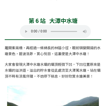
第 6 站 大潭中水塘
離開紫崗橋，再經過一條綿長的林蔭小徑，眼前頓變開揚的水
塘景色，碧波浩渺，賞心悅目，這裏便是大潭中水塘！
大家會發現大潭中水塘水壩的壩頂輕微下凹，下凹位置原來是
水壩的溢洪道，溢出的貯水會從此處流至大潭篤水塘。站在壩
頂不時有涼風伴隨，不妨停下稍息，好好欣賞水塘美景！