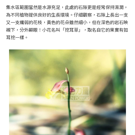
集水區範圍當然是水源充足，此處的石隙更是經常保持濕潤，
為不同植物提供良好的生長環境。仔細觀察，石隙上長出一支
又一支纖弱的花枝，黃色的花朵雖然細小，但在深色的岩石映
襯下，分外顯眼！小花名叫「挖耳草」，取名自它的果實有如
耳挖一樣。