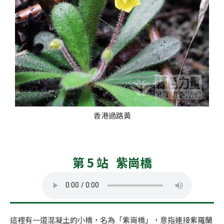
香港過路黃
第 5 站 紫崗橋
這裡有一道混凝土的小橋，名為「紫崗橋」，意指連接紫羅蘭