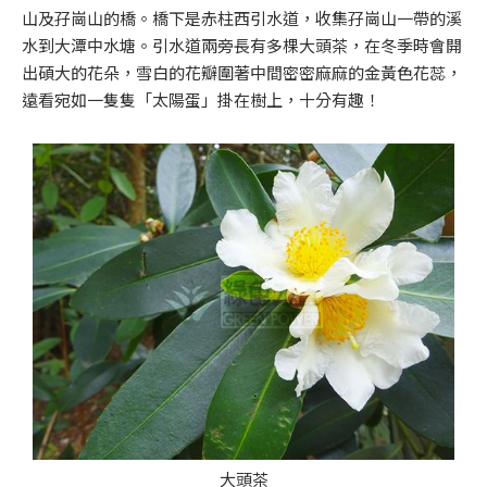
山及孖崗山的橋。橋下是赤柱西引水道，收集孖崗山一帶的溪
水到大潭中水塘。引水道兩旁長有多棵大頭茶，在冬季時會開
出碩大的花朵，雪白的花瓣圍著中間密密麻麻的金黃色花蕊，
遠看宛如一隻隻「太陽蛋」掛在樹上，十分有趣！
大頭茶