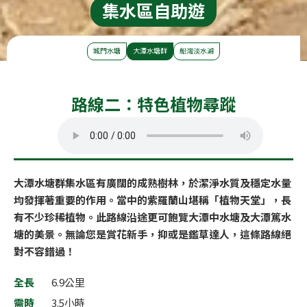
集水區自助遊
城門水塘
大潭水塘群
船灣淡水湖
路線二：特色植物尋蹤
大潭水塘群集水區有廣闊的成熟樹林，於潔淨水質及穩定水量
均發揮著重要的作用。當中的紫羅蘭山堪稱「植物天堂」，長
有不少珍稀植物。此路線沿途更可飽覽大潭中水塘及大潭篤水
塘的美景。無論您是賞花新手，抑或是鑑草達人，這條路線絕
對不容錯過！
全長
6.9公里
需時
3.5小時