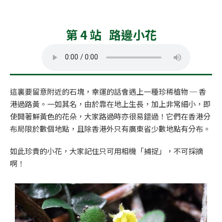
第 4 站 路邊小花
這裏要留意附近的石塊，幸運的話會遇上一種珍稀植物 ─ 香
港過路黃。一如其名，由於靠在地上生長，加上非常細小，即
使開著鮮黃色的花朵，大家路過時亦很易錯過！它們在香港分
布局限於數個地點，且除香港外只有廣東省少數地點有分布。
如此珍貴的小花，大家記住只可用相機「捕捉」，不可採摘
啊！