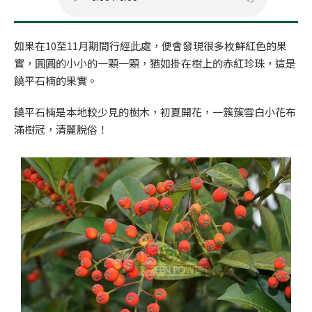
如果在10至11月期間行經此處，便會發現很多枚鮮紅色的果
實，圓圓的小小的一顆一顆，猶如掛在樹上的赤紅珍珠，這是
饒平石楠的果實。
饒平石楠是本地較少見的樹木，初夏開花，一簇簇雪白小花布
滿樹冠，清麗脫俗！