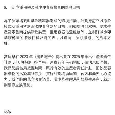
6.  	訂立重用率及減少即棄膠樽量的階段目標
為了源頭堵截即棄飲料容器造成的環境污染，計劃應訂立以添飲
模式及重用容器淘汰即棄容器的目標，例如增設斟水機、要求生
產及零售商提供添飲裝置、重用容器借還服務等，並制訂減少即
棄膠樽量的階段目標及時間表，以邁向「源頭減廢」的治本方
針。
當局早在 2023 年《施政報告》提出要在 2025 年推出生產者責任
計劃，但現時卻一拖再拖，連實行年份都闕如，做法未如理想。
我們懇請當局把握時間，厲行有效的生產者責任計劃，把飲品容
器廢物的污染減到最少。實行計劃均須民間、官方和商界同心協
力，我們將約見立法會議員、環境及生態局和飲品生產商，就計
劃細節交換意見。
此致