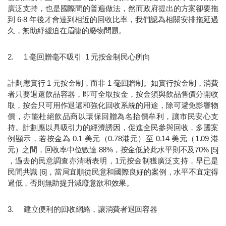
廣泛支持，也是國際間的普遍做法，然而政府提出的方案卻要拖
到 6-8 年後才會達到相近的回收比率，我們認為相關安排拖延過
久，無助紓緩迫在眉睫的廢物問題。
2.  	1 毫回贈毫不吸引  1 元按金制民心所向
計劃應實行 1 元按金制，而非 1 毫回贈制。如實行按金制，消費
者只要退還飲品容器，即可全取按金，按金須與飲品售價分開收
取，按金只可用作退還和強化回收系統的用途，除可避免影響物
價，亦能杜絕飲品商以環保回贈為名抬價牟利，讓市民安心支
持。計劃應以具吸引力的經濟誘因，促進全民參與回收，多國案
例顯示，若按金為 0.1 美元（0.78港元）至 0.14 美元（1.09 港
元）之間，回收率中位數達 88%，按金低於此水平則不及70% [5] 
，過去的民意調查亦清晰表明，1元按金制獲廣泛支持，早已是
民間共識 [6]，當局宜順從民意和國際良好的案例，水平不宜定得
過低，否則無助提升減廢意欲和效果。
3.  	建立便利的回收網絡，讓消費者退回容器