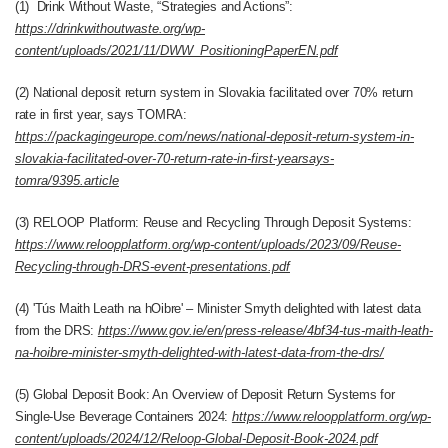
(1) Drink Without Waste, “Strategies and Actions”:
https://drinkwithoutwaste.org/wp-
content/uploads/2021/11/DWW_PositioningPaperEN.pdf
(2) National deposit return system in Slovakia facilitated over 70% return
rate in first year, says TOMRA:
https://packagingeurope.com/news/national-deposit-return-system-in-
slovakia-facilitated-over-70-return-rate-in-first-yearsays-
tomra/9395.article
(3) RELOOP Platform: Reuse and Recycling Through Deposit Systems:
https://www.reloopplatform.org/wp-content/uploads/2023/09/Reuse-
Recycling-through-DRS-event-presentations.pdf
(4) 'Tús Maith Leath na hOibre' – Minister Smyth delighted with latest data
from the DRS:
https://www.gov.ie/en/press-release/4bf34-tus-maith-leath-
na-hoibre-minister-smyth-delighted-with-latest-data-from-the-drs/
(5) Global Deposit Book: An Overview of Deposit Return Systems for
Single-Use Beverage Containers 2024:
https://www.reloopplatform.org/wp-
content/uploads/2024/12/Reloop-Global-Deposit-Book-2024.pdf