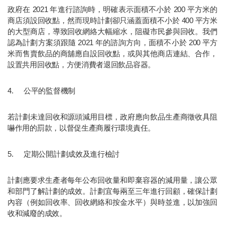
政府在 2021 年進行諮詢時，明確表示面積不小於 200 平方米的
商店須設回收點，然而現時計劃卻只涵蓋面積不小於 400 平方米
的大型商店，導致回收網絡大幅縮水，阻礙市民參與回收。我們
認為計劃方案須跟隨 2021 年的諮詢方向，面積不小於 200 平方
米而售賣飲品的商舖應自設回收點，或與其他商店連結、合作，
設置共用回收點，方便消費者退回飲品容器。
4.  	公平的監督機制
若計劃未達回收和源頭減用目標，政府應向飲品生產商徵收具阻
嚇作用的罰款，以督促生產商履行環境責任。
5.  	定期公開計劃成效及進行檢討
計劃應要求生產者每年公布回收量和即棄容器的減用量，讓公眾
和部門了解計劃的成效。計劃宜每兩至三年進行回顧，確保計劃
內容（例如回收率、回收網絡和按金水平）與時並進，以加強回
收和減廢的成效。