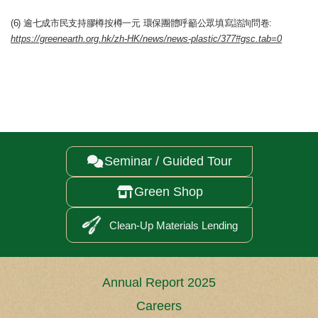
(6) 逾七成市民支持膠樽按樽一元 環保團體呼籲公眾填寫諮詢問卷:
https://greenearth.org.hk/zh-HK/news/news-plastic/377#gsc.tab=0
Seminar / Guided Tour

Green Shop

Clean-Up Materials Lending
Annual Report 2025
Careers