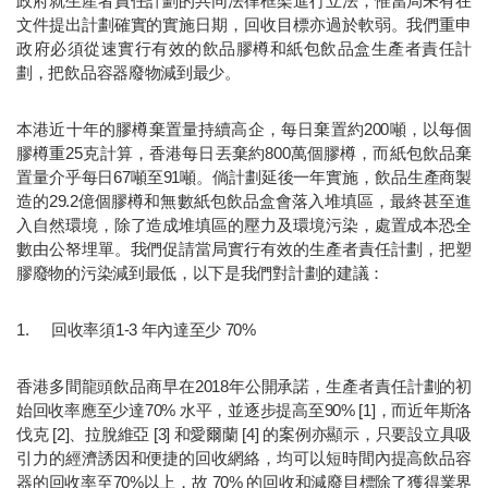
政府就生產者責任計劃的共同法律框架進行立法，惟當局未有在
文件提出計劃確實的實施日期，回收目標亦過於軟弱。我們重申
政府必須從速實行有效的飲品膠樽和紙包飲品盒生產者責任計
劃，把飲品容器廢物減到最少。
本港近十年的膠樽棄置量持續高企，每日棄置約200噸，以每個
膠樽重25克計算，香港每日丟棄約800萬個膠樽，而紙包飲品棄
置量介乎每日67噸至91噸。倘計劃延後一年實施，飲品生產商製
造的29.2億個膠樽和無數紙包飲品盒會落入堆填區，最終甚至進
入自然環境，除了造成堆填區的壓力及環境污染，處置成本恐全
數由公帑埋單。我們促請當局實行有效的生產者責任計劃，把塑
膠廢物的污染減到最低，以下是我們對計劃的建議：
1.  	回收率須1-3 年內達至少 70%
香港多間龍頭飲品商早在2018年公開承諾，生產者責任計劃的初
始回收率應至少達70% 水平，並逐步提高至90% [1]，而近年斯洛
伐克 [2]、拉脫維亞 [3] 和愛爾蘭 [4] 的案例亦顯示，只要設立具吸
引力的經濟誘因和便捷的回收網絡，均可以短時間內提高飲品容
器的回收率至70%以上，故 70% 的回收和減廢目標除了獲得業界