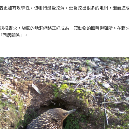
者更加有攻擊性，但牠們最愛挖洞，更會挖出很多的地洞，繼而連
發生大規模野火，袋熊的地洞網絡正好成為一眾動物的臨時避難所。在野
「同居關係」。