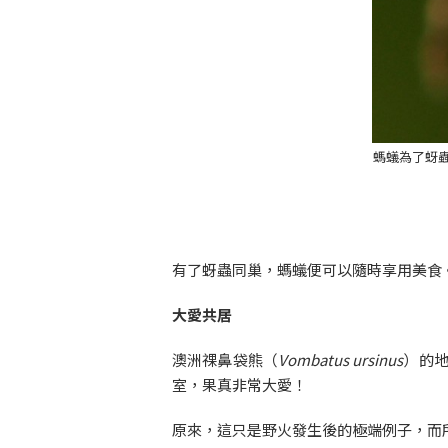
螞蟻為了蚜
有了蚜蟲同巢，螞蟻便可以隨時享用美食
大愛共居
澳洲祼鼻袋熊（
Vombatus ursinus
）的地
室，果真非常大愛！
原來，這只是野火發生後的極端例子，而