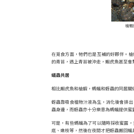
槍蝦
在覓食方面，牠們也是互補的好夥伴。槍
的青苔，遇上青苔被沖走，鰕虎魚甚至會
蟻蟲共居
相比鰕虎魚和槍蝦，螞蟻和蚜蟲的同居關
蚜蟲靠吸食植物汁液為生，消化後會排出
蟲身邊，而蚜蟲亦十分樂意為螞蟻提供蜜
可是，有些螞蟻為了可以隨時採收蜜露，
底、嫩枝等，然後在夜間才把蚜蟲搬回蟻