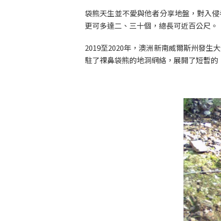
袋熊天生並不愛與他者分享地盤，對入侵
更可多達二、三十個，總長可近百公尺。
2019至2020年，澳洲新南威爾斯州
駐了祼鼻袋熊的地洞網絡，展開了短暫的