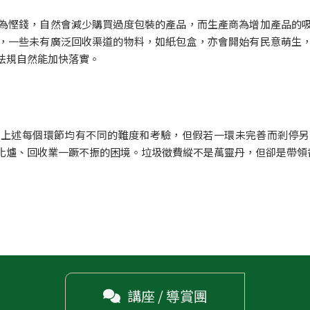
為慳錢，自然會減少購買過度包裝的產品，而生產商為增加產品的
，一些未有廣泛回收渠道的物料，如紙包盒，亦會開始有民意萌生
法規自然能加快落實。
，上述每個環節均有不同的難度和考驗，但假若一環未完善而剎停另
化爐、回收業一蹶不振的困境。垃圾徵費縱不是萬靈丹，但卻是帶領
講座 / 導賞團
