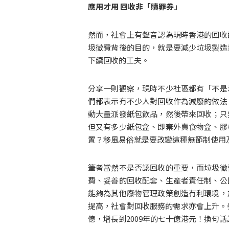
應用才用 回收非「贖罪券」
然而，社會上有聲音認為現時香港的回收
圾徵費背後的目的，就是要減少垃圾製造
下續回收的工夫。
分享一則觀察，現時不少社區都有「不是
們都表示有不少人對回收作為減廢的做法
動大量派發紙包飲品，然後帶來回收；只
但又有多少紙包盒、即棄外賣食物盒、膠
置？移風易俗就是要改變這種無節制使用
筆者當然不是否認回收的重要，而垃圾徵
費、妥善的回收配套、生產者責任制、公
能夠為其他廢物管理政策創造有利環境，
提高，社會對回收服務的需求亦會上升。
億，增長到2009年的七十億港元！換句