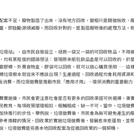
配套不足，廢物製造了出來，沒有地方回收，變相只是開徵稅收，
量，即鼓勵源頭減廢。而回收針對的，是製造廢物後的處理方法。
垃圾站」，由市民自發設立，拯救一袋又一袋的可回收物品，不用
，均有某程度的錯誤想法：發現原來紙包飲品盒是可以回收的，於
要膠樽、外賣食物盒、膠袋可以回收，就可以放心購買使用……這
樽垃圾根本就從來不應該出現？生產過程、回收過程均會耗用資源
及消費，而垃圾徵費是推動市民「應用才用」、環保消費的重要動力
費實施後，市民會更注意社會是否有更多的回收渠道可供選擇。事
民教育，每項政策環環相扣，相輔相成，缺一不可。當中，垃圾徵
加快推行的步伐。舉例說，垃圾徵費後，市民會為無可避免產生的
參考南韓的情況，回收業於實施垃圾徵費後，發展愈來愈蓬勃，並帶動
話說，垃圾徵費是完善本地回收配套及促進回收業的一個契機。