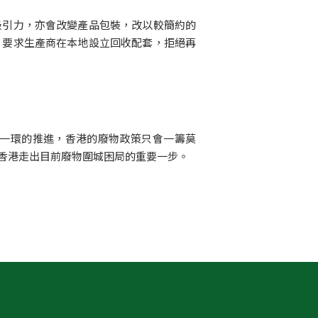
吸引力，亦會改變產品包裝，改以較簡約的
，要求生產商在本地設立回收配套，拒絕再
一環的推進，香港的廢物政策只會一籌莫
香港走出目前廢物圍城困局的重要一步。