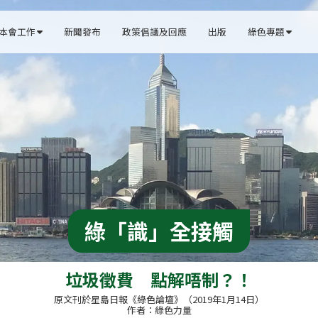
本會工作
新聞發布
政策倡議及回應
出版
綠色專題


綠「識」全接觸
垃圾徵費　點解唔制？！
原文刊於星島日報《綠色論壇》（2019年1月14日）
作者：綠色力量