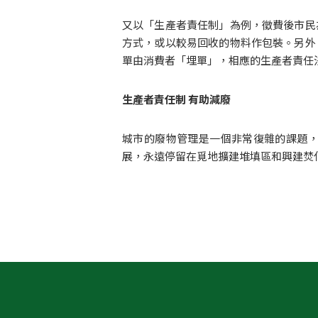
又以「生產者責任制」為例，徵費後市民
方式，或以較易回收的物料作包裝。另外
單由消費者「埋單」，相應的生產者責任
生產者責任制 有助減廢
城市的廢物管理是一個非常復雜的課題
展，永遠停留在覓地擴建堆填區和興建焚