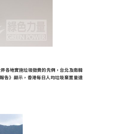
乎世界各地實施垃圾徵費的先例，台北及南韓
報告》顯示，香港每日人均垃圾棄置量達