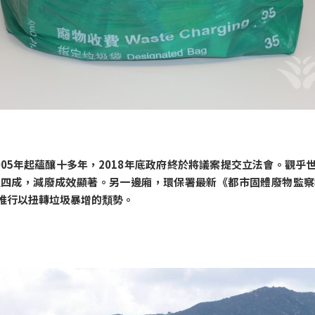
05年起蘊釀十多年，2018年底政府終於將議案提交立法會。觀
及四成，減廢成效顯著。另一邊廂，環保署最新《都市固體廢物監察
快推行以扭轉垃圾暴增的頽勢。