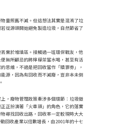
廢物量照舊不減。但這想法其實是混淆了垃
假若從源頭開始避免製造垃圾，自然節省了
被丟棄於堆填區。接觸過一班環保戰友，他
是便無所顧忌的將檸檬茶當水喝，甚至有活
樣的思維，不過是把回收當作「贖罪劵」，
和能源，因為有回收而不減廢，豈非本未倒
。
實上，廢物管理政策牽涉多個環節：垃圾徵
費正正扮演著「火車頭」的角色，它的落實
廢物尋找回收出路，回收率一定較現時大大
回收產業以倍數增長，由2001年的十七