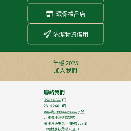
環保禮品店

清潔物資借用
年報 2025
加入我們
聯絡我們
3961 0200
(T)
2314 2661
(F)
info@greenpower.org.hk
九龍長沙灣道833號
長沙灣廣場第一期6樓607室
（港鐵荔枝角站A出口）