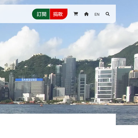
訂閱
捐款
EN


