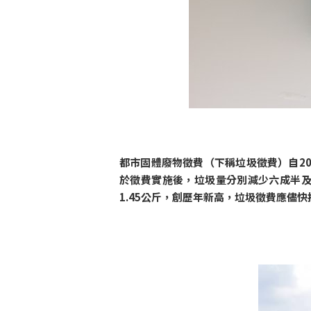
都市固體廢物徵費（下稱垃圾徵費）自20
於徵費實施後，垃圾量分別減少六成半
1.45公斤，創歷年新高，垃圾徵費應儘