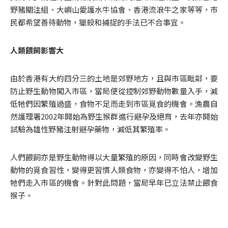
野豬關注組、大嶼山愛護水牛協會、香港流浪牛之家等等，市
民都希望善待動物，獵殺和捕捉的手法已不合事宜。
人類餵飼影響大
由於香港有大約四分三的土地是郊野地方，且與市區毗鄰，要
防止野生動物闖入市區，當局便從控制郊野動物數量入手，減
低牠們因繁殖過盛，食物不足而走到市區覓食的機會。漁農自
然護理署2002年開始為野生猴群進行避孕及絕育，去年亦開始
試驗為雄性野豬注射避孕藥物，減低其繁殖率。
人們餵飼亦是野生動物得以大量繁殖的原因，同時會改變野生
動物的覓食習性，變得更習慣人類食物，亦變得不怕人，增加
牠們走入市區的機會。針對此問題，當局早年已立法禁止餵食
猴子。