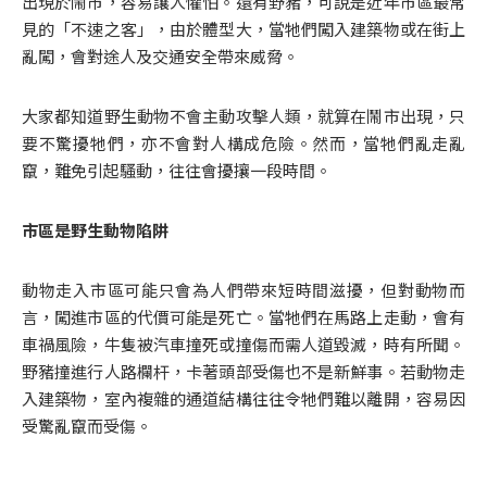
出現於鬧市，容易讓人懼怕。還有野豬，可說是近年市區最常
見的「不速之客」，由於體型大，當牠們闖入建築物或在街上
亂闖，會對途人及交通安全帶來威脅。
大家都知道野生動物不會主動攻擊人類，就算在鬧市出現，只
要不驚擾牠們，亦不會對人構成危險。然而，當牠們亂走亂
竄，難免引起騷動，往往會擾攘一段時間。
市區是野生動物陷阱
動物走入市區可能只會為人們帶來短時間滋擾，但對動物而
言，闖進市區的代價可能是死亡。當牠們在馬路上走動，會有
車禍風險，牛隻被汽車撞死或撞傷而需人道毀滅，時有所聞。
野豬撞進行人路欄杆，卡著頭部受傷也不是新鮮事。若動物走
入建築物，室內複雜的通道結構往往令牠們難以離開，容易因
受驚亂竄而受傷。