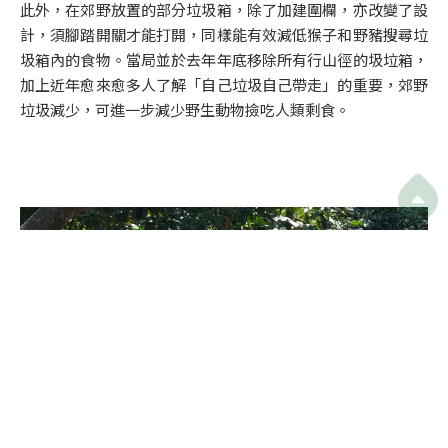
此外，在郊野放置的部分垃圾箱，除了加建圍欄，亦改變了設
計，須腳踏開關才能打開，同樣能有效減低猴子和野豬搜尋垃
圾箱內的食物。當局並於去年年底移除所有行山徑的圾垃箱，
加上近年愈來愈多人了解「自己垃圾自己帶走」的重要，郊野
垃圾減少，可進一步減少野生動物撿吃人類剩食。
