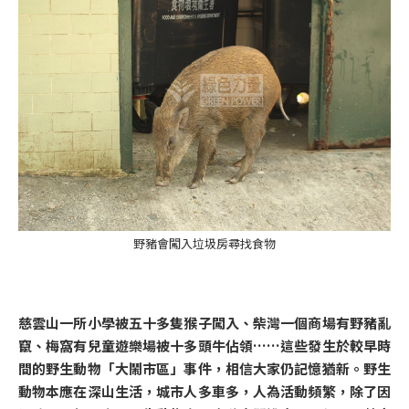
野豬會闖入垃圾房尋找食物
慈雲山一所小學被五十多隻猴子闖入、柴灣一個商場有野豬亂
竄、梅窩有兒童遊樂場被十多頭牛佔領……這些發生於較早時
間的野生動物「大鬧市區」事件，相信大家仍記憶猶新。野生
動物本應在深山生活，城市人多車多，人為活動頻繁，除了因