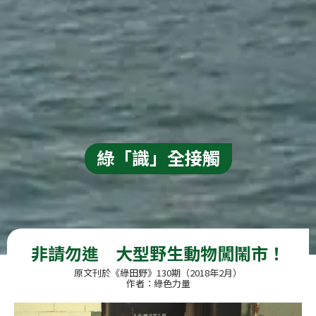
綠「識」全接觸
非請勿進　大型野生動物闖鬧市！
原文刊於《綠田野》130期（2018年2月）
作者：綠色力量