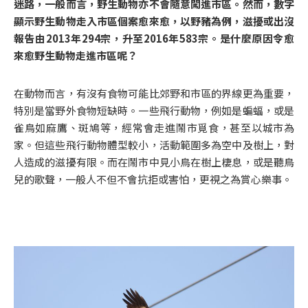
迷路，一般而言，野生動物亦不會隨意闖進市區。然而，數字
顯示野生動物走入市區個案愈來愈，以野豬為例，滋擾或出沒
報告由2013年294宗，升至2016年583宗。是什麼原因令愈
來愈野生動物走進市區呢？
在動物而言，有沒有食物可能比郊野和市區的界線更為重要，
特別是當野外食物短缺時。一些飛行動物，例如是蝙蝠，或是
雀鳥如麻鷹、斑鳩等，經常會走進鬧市覓食，甚至以城市為
家。但這些飛行動物體型較小，活動範圍多為空中及樹上，對
人造成的滋擾有限。而在鬧市中見小鳥在樹上棲息，或是聽鳥
兒的歌聲，一般人不但不會抗拒或害怕，更視之為賞心樂事。