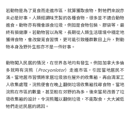
若動物是為了覓食而走進市區，就算獲取食物，對牠們來說亦
未必是好事。人類經調味烹製的各種食物，很多並不適合動物
進食。動物亦有機會誤食垃圾，例如是食物包裝、膠袋等，最
終有損健康。若動物習以為常，長期從人類生活環境中穩定地
獲得食物，會改變覓食習慣，更可能引致種群數目上升，對動
物本身及野外生態亦不是一件好事。
動物闖入民居的情況，在世界各地均有發生。例如加拿大多倫
多就時有浣熊（
Procyonlotor
）走進市區，引起當地居民不
滿。當地居市習慣將家居垃圾放在屋外的收集箱，再由清潔工
人收集處理，浣熊便會在晚上翻倒垃圾收集箱找尋食物。當地
浣熊在市區的數量，甚至較在郊野的為多。後來當局改善了垃
圾收集箱的設計，令浣熊難以翻倒垃圾，不能取食，大大減低
牠們走近民居的誘因。