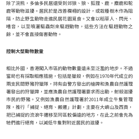
除了浣熊，多倫多民居還受到郊狼、狼、狐狸、鹿，麋鹿和駝
鹿等動物滋擾。居民於是改善欄柵的設計，或栽種樹木作為阻
隔，防止野生動物走進民居花園覓食。又會以稻草人、閃光、
嘈音，以至噴灑驅蟲劑來驅趕動物，這些方法在驅趕動物之
餘，並不會直接傷害動物。
控制大型動物數量
相比外國，香港闖入市區的動物數量遠未至泛濫的地步。不過
當局也有採取相應措施，包括是獵殺，例如在1970年代成立的
兩支民間野豬狩獵隊，持有由警方發出的槍牌和漁農自然護理
署發出的狩獵牌，並應漁農自然護理署要求而出動，射殺滋擾
市民的野豬。又例如漁農自然護理署於2011年成立牛隻管理
隊，推行「捕捉、絕育、搬遷」計劃，主要在大嶼山及西貢，
把已捕捉的流浪牛遷移至同區較偏遠的地方，在此之前會先為
牠們進行絕育，以減低牛隻對附近居民的滋擾。