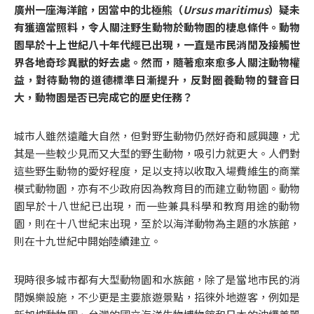
廣州一座海洋館，因當中的北極熊（
Ursus maritimus
）疑未
有獲適當照料，令人關注野生動物於動物園的棲息條件。動物
園早於十上世紀八十年代經已出現，一直是市民消閒及接觸世
界各地奇珍異獸的好去處。然而，隨著愈來愈多人關注動物權
益，對待動物的道德標準日漸提升，反對圈養動物的聲音日
大，動物園是否已完成它的歷史任務？
城市人雖然遠離大自然，但對野生動物仍然好奇和感興趣，尤
其是一些較少見而又大型的野生動物，吸引力就更大。人們對
這些野生動物的愛好程度，足以支持以收取入場費維生的商業
模式動物園，亦有不少政府因為教育目的而建立動物園。動物
園早於十八世紀已出現，而一些兼具科學和教育用途的動物
園，則在十八世紀末出現，至於以海洋動物為主題的水族館，
則在十九世紀中開始陸續建立。
現時很多城市都有大型動物園和水族館，除了是當地市民的消
閒娛樂設施，不少更是主要旅遊景點，招徠外地遊客，例如是