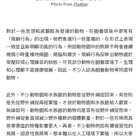
Photo from
Pixabay
對於一些思想和感觀較為發達的動物，在圈養環境中更常有
「規癖行為」的出現，牠們會進行一些重複的、在形式上表現
一致並且無明顯功能的行為，例如動物園中的熊類不時會連續
幾個小時重複地繞圈、晃腦和踱步。規癖行為反映出動物處於
受壓抑或心理痛苦的狀態，可見部分動物在圈養環境下，生理
和心理都不能健康發展。因此，不少人認為圈養動物等同虐待
動物。
此外，不少動物園和水族館的動物是從野外捕捉回來，有些則
是先從野外捕捉再經繁殖，才放於動物園和水族館給人觀賞。
無論如何，動物園和水族館的動物均是首先從野外捕捉而來。
野外捕捉會直接減少野外種群的個體數量，對於一些珍稀而具
商業價值的物種影響更大。再者，不少動物例如有遷徙習性的
鳥類、迴游性魚類等，根本難以在人工環境下繁殖，所以大家