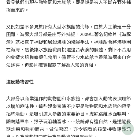
看見牠們出現在動物園和水族館，即是說是被人不斷在野外捕
捉而來的。
又例如差不多見於所有大型水族館的海豚，由於人工繁殖十分
困難，海豚大部分都是由野外捕捉。2009年著名紀錄片《海豚
灣》就揭露了捕捉和屠殺海豚的殘暴手法，捕豚船會將海豚困
在海灣，然後讓水族館職員挑選適合表演的個體，剩下不合用
的會遭大規模宰殺作食用，儘管不少水族館也聲稱海豚來自合
法途徑，但影片確實揭露了鮮為人知的真相。
違反動物習性
大部分以商業運作的動物園和水族館，都會加入動物表演環節
以增加趣味性，這些娛樂表演不少更是動物園和水族館的恆常
招牌活動，是吸引遊人參觀的重要節目。虎鯨跳離水面鳴叫、
鸚鵡踏單車、猴子玩滾軸溜冰……統統都有違自然，是透過長
期訓練和強迫而來，做法殘忍，亦令觀看的孩童接收錯誤訊

息，以為這些扭曲的行為是動物的自然習性。