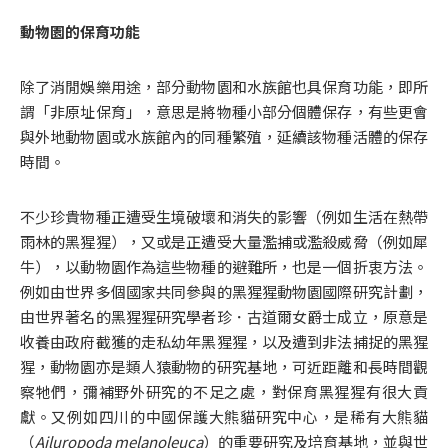
動物園的保育功能
除了消閒娛樂用途，部分動物園和水族館也具保育功能，即所
謂「非原址保育」，意思是將物種小部分個體保存，有些更會
與外地動物園或水族館內的同種繁殖，延續該物種活體的保存
時間。
不少珍貴物種正遭受生境破壞和消失的影響（例如生活在熱帶
雨林的黑猩猩），又或是正遭受大量濫捕或濫殺威脅（例如犀
牛），以動物園作為這些物種的避難所，也是一個折衷方法。
例如由世界多個國家共同參與的黑猩猩動物園國際研究計劃，
由世界著名的黑猩猩研究學者珍．古道爾女爵士成立，原意是
收養由政府截獲的走私幼年黑猩猩，以及遭到非法捕捉的黑猩
猩，動物園亦是類人猿動物的研究基地，可近距離和長時間觀
察牠們，彌補野外研究的不足之處，對保育黑猩猩有很大貢
獻。又例如四川的中國保護大熊貓研究中心，是稀有大熊貓
（
Ailuropoda melanoleuca
）的重要研究及培育基地，並與世