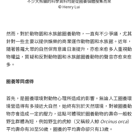
不少大熊貓的科學資料均是從圈養個體搜集而來
© Henry Lui
然而，對於動物園和水族館圈養動物，一直有不少爭議，尤其
針對一些主要以提供娛樂的商業運作動物園和水族館。近年，
隨著普羅大眾的自然保育意識日漸提升，亦愈來愈多人重視動
物權益，質疑和反對動物園和水族館圈養動物的聲音亦愈來愈
多。
圈養等同虐待
首先，是圈養環境對動物心理所造成的影響。無論人工圈養環
境營造得有多接近大自然，始終有別於天然環境，對被圈養動
物亦會造成一定的壓力，這點可體現於圈養動物的壽命一般較
野生群體為短，例如野生的虎鯨（又稱殺人鯨
Orcinus orca
）
平均壽命有30至50歲，圈養的平均壽命卻只有13歲。