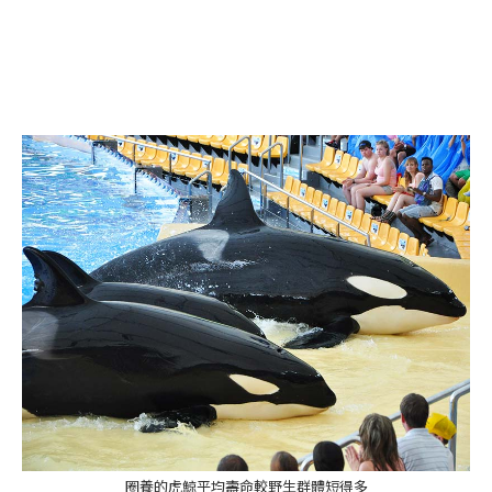
圈養的虎鯨平均壽命較野生群體短得多