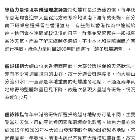
綠色力量環境事務經理盧詠鋒
指斑蝶有長途遷徙習慣，每年秋
冬香港均會迎來大量從北方較寒冷地區南下渡冬的斑蝶。部分
南下斑蝶會選擇留在香港渡冬，有些則以香港作為中途補給
站。牠們會在晚間或較低溫的日子，群集並緊緊聚在一起抵禦
寒冷天氣。而為了解斑蝶越冬路線，不少本地和國際團體均有
進行標放，綠色力量則自2009年開始進行「越冬斑蝶調查」。
盧詠鋒
指大嶼山位處香港西南面，大部分環境保留天然狀況，
亦有不少可遮風擋雨的山谷，故十分適合斑蝶渡冬，而大嶼山
分流和水口一直都是本地重要的斑蝶越冬地點，不過近兩年兩
地錄得的整體數量已見下降，故是次發現大量越冬斑蝶，情況
為近年少見。
盧詠鋒
指每年來港的斑蝶所選擇的越冬地點亦可能不同，主要
受當年天氣、風向等氣候因素和環境變化影響。綠色力量亦曾
於2015年和2022年在大嶼山發現兩個全新的斑蝶越冬地點，不
過僅屬單一年發現，隨後再訪已不見有大規模斑蝶群集，故未