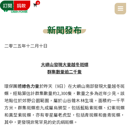
0
訂閱
捐款

新聞發布
二零二五年
十二月
十日
大嶼山發現大量越冬斑蝶

群集數量逾二千隻
環保團體
綠色力量
於昨天（9日）在大嶼山南部發現大量越冬斑
蝶，經點算估計群集數量約2,300隻，數量之多為近年少見。該
地點位於郊野公園範圍，屬於山谷雜木林生境，面積約一千平
方米。群集斑蝶愈九成屬烏鴉型，包括藍點紫斑蝶、幻紫斑蝶
和異型紫斑蝶，亦有零星屬老虎型，包括青斑蝶和嗇青斑蝶，
其中，更發現非常罕見的史氏絹斑蝶。