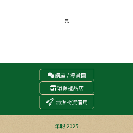
─ 完 ─
講座 / 導賞團

環保禮品店

清潔物資借用
年報 2025