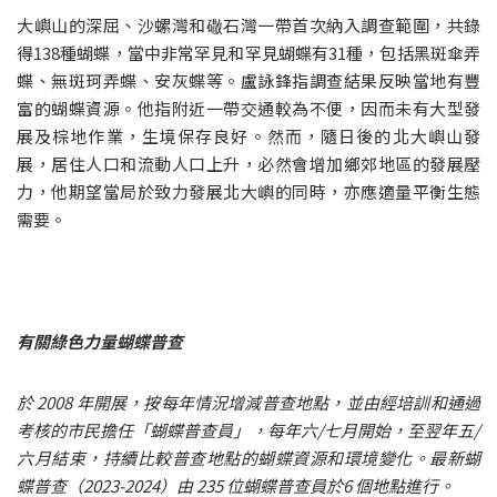
大嶼山的深屈、沙螺灣和䃟石灣一帶首次納入調查範圍，共錄
得138種蝴蝶，當中非常罕見和罕見蝴蝶有31種，包括黑斑傘弄
蝶、無斑珂弄蝶、安灰蝶等。盧詠鋒指調查結果反映當地有豐
富的蝴蝶資源。他指附近一帶交通較為不便，因而未有大型發
展及棕地作業，生境保存良好。然而，隨日後的北大嶼山發
展，居住人口和流動人口上升，必然會增加鄉郊地區的發展壓
力，他期望當局於致力發展北大嶼的同時，亦應適量平衡生態
需要。
有關綠色力量蝴蝶普查
於 2008 年開展，按每年情況增減普查地點，並由經培訓和通過
考核的市民擔任「蝴蝶普查員」，每年六/七月開始，至翌年五/
六月結束，持續比較普查地點的蝴蝶資源和環境變化。最新蝴
蝶普查（2023-2024）由 235 位蝴蝶普查員於6 個地點進行。