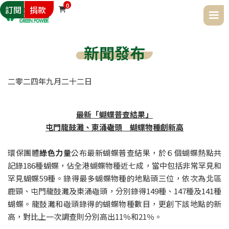
0
訂閱
捐款

新聞發布
二零二四年
九月
二十二日
最新「蝴蝶普查結果」

屯門龍鼓灘、東涌䃟頭　蝴蝶物種創新高
環保團體
綠色力量
公布最新蝴蝶普查結果，於６個蝴蝶熱點共
記錄186種蝴蝶，佔全港蝴蝶物種近七成，當中包括非常罕見和
罕見蝴蝶59種。錄得最多蝴蝶物種的地點頭三位，依次為北區
鹿頸、屯門龍鼓灘及東涌䃟頭，分別錄得149種、147種及141種
蝴蝶。龍鼓灘和䃟頭錄得的蝴蝶物種數目，更創下該地點的新
高，對比上一次調查則分別高出11％和21％。