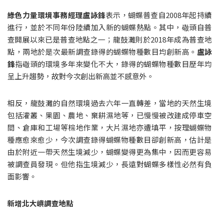
綠色力量環境事務經理盧詠鋒
表示，蝴蝶普查自2008年起持續
進行，並於不同年份陸續加入新的蝴蝶熱點。其中，䃟頭自普
查開展以來已是普查地點之一；龍鼓灘則於2018年成為普查地
點，兩地於是次最新調查錄得的蝴蝶物種數目均創新高。
盧詠
鋒
指䃟頭的環境多年來變化不大，錄得的蝴蝶物種數目歷年均
呈上升趨勢，故對今次創出新高並不感意外。
相反，龍鼓灘的自然環境過去六年一直轉差，當地的天然生境
包括灌叢、果園、農地、棄耕濕地等，已慢慢被改建成停車空
間、倉庫和工場等棕地作業，大片濕地亦遭填平，按理蝴蝶物
種應愈來愈少，今次調查錄得蝴蝶物種數目卻創新高，估計是
由於附近一帶天然生境減少，蝴蝶變得更為集中，因而更容易
被調查員發現。但他指生境減少，長遠對蝴蝶多樣性必然有負
面影響。
新增北大嶼調查地點 