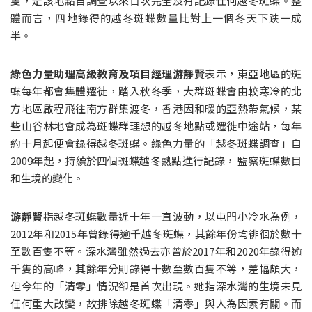
隻，是該地點自調查以來首次完全沒有記錄任何越冬斑蝶。整
體而言，四地錄得的越冬斑蝶數量比對上一個冬天下跌一成
半。
綠色力量助理高級教育及項目經理游靜賢
表示，東亞地區的斑
蝶每年都會集體遷徙，踏入秋冬季，大群斑蝶會由較寒冷的北
方地區啟程飛往南方群集渡冬，香港因和暖的亞熱帶氣候，某
些山谷林地會成為斑蝶群理想的越冬地點或遷徙中途站，每年
約十月起便會錄得越冬斑蝶。綠色力量的「越冬斑蝶調查」自
2009年起，持續於四個斑蝶越冬熱點進行記錄， 監察斑蝶數目
和生境的變化。
游靜賢
指越冬斑蝶數量近十年一直波動，以屯門小冷水為例，
2012年和2015年曾錄得逾千越冬斑蝶，其餘年份均徘徊於數十
至數百隻不等。深水灣雖然過去亦曾於2017年和2020年錄得逾
千隻的高峰，其餘年分則錄得十數至數百隻不等，差幅頗大，
但今年的「清零」情況卻是首次出現。她指深水灣的生境未見
任何重大改變，故排除越冬斑蝶「清零」與人為因素有關。而