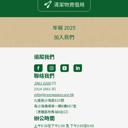
清潔物資借用
年報 2025
加入我們
追蹤我們
聯絡我們
3961 0200
(T)
2314 2661
(F)
info@greenpower.org.hk
九龍長沙灣道833號
長沙灣廣場第一期6樓607室
（港鐵荔枝角站A出口）
辦公時間
上午9:30至下午1:00 及 下午2:00至6:00