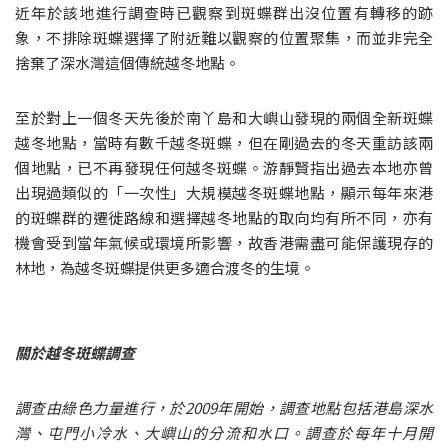
近年於該地進行調查時已觀察到斑蝶群出沒位置有轉移的跡
象，不排除斑蝶選擇了附近難以觀察的位置聚集，而並非完全
捨棄了深水灣這個傳統越冬地點。
至於對上一個冬天先後於南丫島和大嶼山發現的兩個全新斑蝶
越冬地點，當時有數千越冬斑蝶，但在剛過去的冬天重訪該兩
個地點，已不再發現任何越冬斑蝶。游靜賢指出過去本地亦曾
出現過類似的「一次性」大規模越冬斑蝶地點，顯示每年來港
的斑蝶群的遷徙路線和選擇越冬地點的取向均有所不同，亦有
機會受到當年氣候或環境所影響，故香港需盡可能保護現存的
林地，為越冬斑蝶提供更多適合渡冬的生境。
關於越冬斑蝶調查
調查由綠色力量進行，於2009年開始，調查地點包括港島深水
灣、屯門小冷水、大嶼山的分流和水口。調查於每年十月開