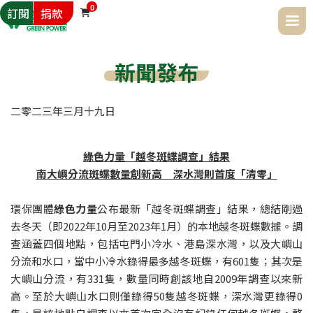
0
訂閱
捐款

新聞發布
二零二三年
三月
十九日
綠色力量「越冬斑蝶調查」結果

南大嶼分流斑蝶數量創新高　深水灣則首度「清零」
環保團體
綠色力量
公布最新「越冬斑蝶調查」結果，總結剛過
去冬天（即2022年10月至2023年1月）的本地越冬斑蝶數據。調
查涵蓋四個地點，包括屯門小冷水、港島深水灣，以及大嶼山
分流和水口，當中小冷水錄得最多越冬斑蝶，有601隻；其次是
大嶼山分流，有331隻，數量同時創該地自2009年調查以來新
高。至於大嶼山水口則僅錄得50隻越冬斑蝶，深水灣更錄得0