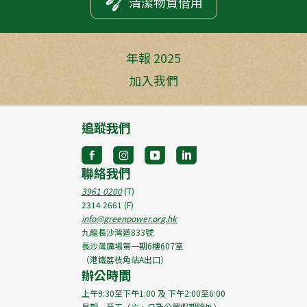
清潔物資借用
年報 2025
加入我們
追蹤我們
聯絡我們
3961 0200
(T)
2314 2661
(F)
info@greenpower.org.hk
九龍長沙灣道833號
長沙灣廣場第一期6樓607室
（港鐵荔枝角站A出口）
辦公時間
上午9:30至下午1:00 及 下午2:00至6:00
星期一至五（六、日及公眾假期除外）