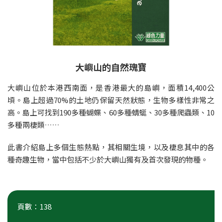
大嶼山的自然瑰寶
大嶼山位於本港西南面，是香港最大的島嶼，面積14,400公
頃。島上超過70%的土地仍保留天然狀態，生物多樣性非常之
高。島上可找到190多種蝴蝶、60多種蜻蜓、30多種爬蟲類、10
多種兩棲類……
此書介紹島上多個生態熱點，其相關生境，以及棲息其中的各
種奇趣生物，當中包括不少於大嶼山獨有及首次發現的物種。
頁數：138