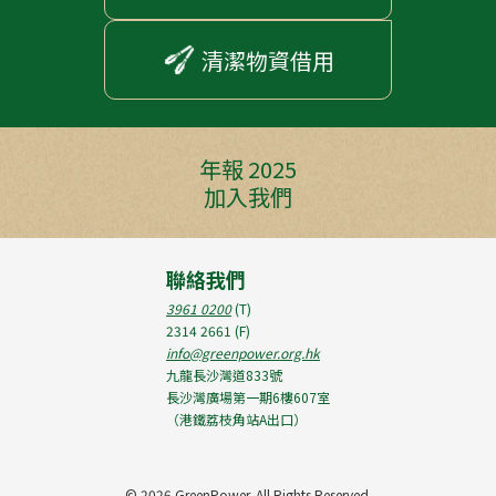
清潔物資借用
年報 2025
加入我們
聯絡我們
3961 0200
(T)
2314 2661
(F)
info@greenpower.org.hk
九龍長沙灣道833號
長沙灣廣場第一期6樓607室
（港鐵荔枝角站A出口）
©
2026 GreenPower. All Rights Reserved.