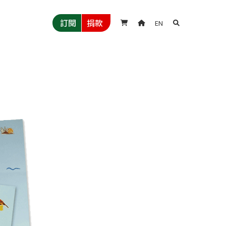
訂閱
捐款
EN


