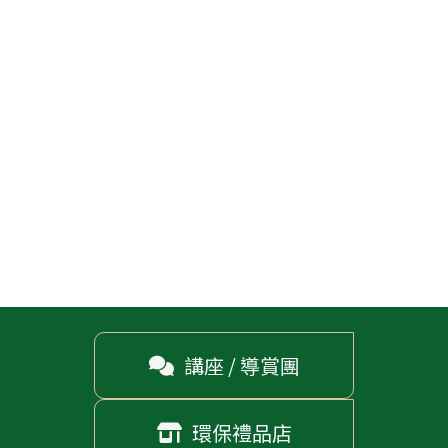
講座 / 導賞團

環保禮品店
