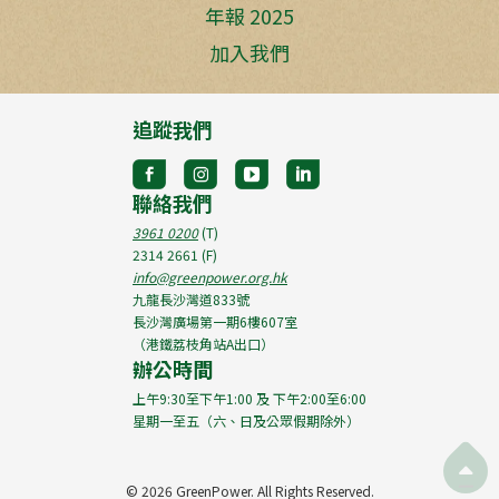
年報 2025
加入我們
追蹤我們
聯絡我們
3961 0200
(T)
2314 2661
(F)
info@greenpower.org.hk
九龍長沙灣道833號
長沙灣廣場第一期6樓607室
（港鐵荔枝角站A出口）
辦公時間
上午9:30至下午1:00 及 下午2:00至6:00
星期一至五（六、日及公眾假期除外）

©
2026 GreenPower. All Rights Reserved.