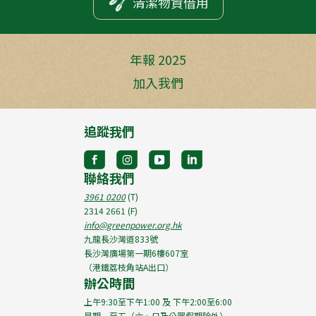
清潔物資借用
年報 2025
加入我們
追蹤我們
聯絡我們
3961 0200
(T)
2314 2661
(F)
info@greenpower.org.hk
九龍長沙灣道833號
長沙灣廣場第一期6樓607室
（港鐵荔枝角站A出口）
辦公時間
上午9:30至下午1:00 及 下午2:00至6:00
星期一至五（六、日及公眾假期除外）