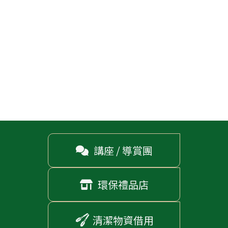
講座 / 導賞團

環保禮品店

清潔物資借用