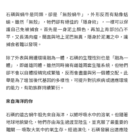
石磺與蝸牛是同類，卻是「無殼蝸牛」，外形反而有點像蛞
蝓。雖然「無殼」，牠們卻有絕佳的「隱身術」，一樣可以保
護自己免被捕食。首先是一身泥土顏色，再加上背部凹凸不
平，又長滿肉瘤，簡直與地上泥巴無異，隱身於泥灘之中，讓
捕食者難以發現。
除了外表與周遭環境融為一體，石磺的生理性別也是「融為一
體」，即雌雄同體。雖然同時擁有雌雄兩套生殖系統，但牠們
卻不會以自體授精完成繁殖，反而會盡量與另一個體交配。此
舉是為了增加後代基因的多樣性，可提升對抗疾病或適應環境
的能力，有助族群持續繁衍。
來自海洋的你
石磺的遠古蝸牛祖先來自海洋，以鰓呼吸水中的溶氧。但隨著
地球地貌變化，牠們亦由海生過渡至陸生，並克服了最重要的
難關 ─ 吸取大氣中的氧生存。經過演化，石磺發展出適應陸