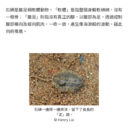
石磺是腹足綱軟體動物。「軟體」是指整個身軀軟綿綿，沒有
一根骨；「腹足」則指沒有真正的腳，以腹部為足，透過控制
腹部橫向及縱向肌肉，一收一放，產生像海浪般的波動，藉此
向前推進。
石磺一邊爬一邊排泄，留下了長長的
「泥」路。
© Henry Lui