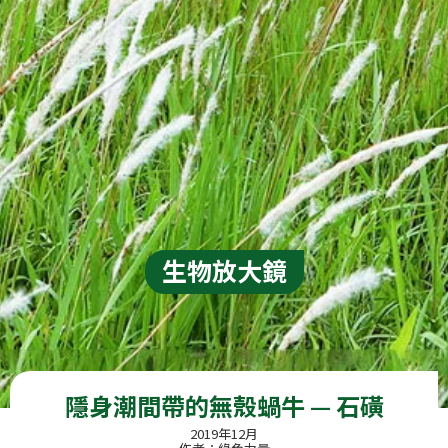
生物放大鏡
隱身潮間帶的無殼蝸牛 — 石磺
2019年12月