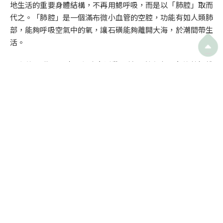
地生活的重要身體結構，不再用鰓呼吸，而是以「肺腔」取而
代之。「肺腔」是一個滿布微小血管的空腔，功能有如人類肺
部，能夠呼吸空氣中的氧，讓石磺能夠離開大海，於潮間帶生
活。

現在的石磺可長時間在陸上活動，並以刮食岩石上的藻類維
生。每當潮漲，海水淹至，牠們的呼吸孔會閉合，避免海水進
入。
雖說石磺與蝸牛是同類，不過DNA分析結果顯示，牠們與其他
有肺腔蝸牛的親戚關係其實相當疏遠。由於石磺無殼，缺乏化
石證據，科學家暫時仍然無法釐清牠們的演化過程與分類。因
此，石磺可說是蝸牛家族中，最不為人認識、最神秘的一群。