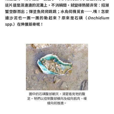
這片還是濕漉漉的泥灘上，不消瞬間，就變得熱鬧非常：招潮
蟹空群而出；彈塗魚爬爬跳跳；水鳥伺機覓食…….咦！怎麼
連沙泥也一團一團的動起來？原來是石磺（
Onchidium
spp.）在伸展筋骨呢！
圖中的石磺腹部朝天，清楚看見牠的腹
足。牠們以控制腹部橫向及縱向肌肉，緩
緩向前推進。