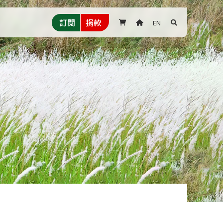
訂閱
捐款
EN


