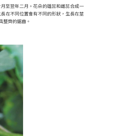
七月至翌年二月。花朵的雄蕊和雌蕊合成一
生長在不同位置會有不同的形狀，生長在莖
具整齊的鋸齒。