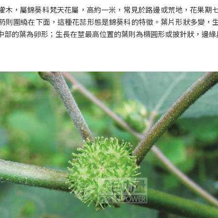
灌木，屬錦葵科梵天花屬，高約一米，常見於路邊或荒地，花果期
葯則圍繞在下面，這種花蕊形態是錦葵科的特徵。葉片形狀多變，
中部的葉為卵形；生長在莖最高位置的葉則為橢圓形或披針狀，邊緣