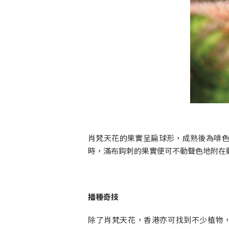
肖梵天花的果實呈扁球形，成熟後為啡
時，滿布鈎刺的果實便可不動聲色地附在
播種奇技
除了肖梵天花，香港亦可找到不少植物