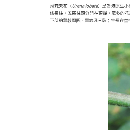
肖梵天花（
Urena lobata
）是香港原生小
條長柱，五顆柱頭分開在頂端，眾多的花
下部的葉較闊圓，葉端淺三裂；生長在莖