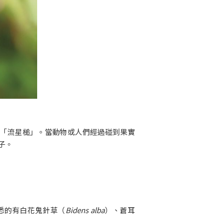
「流星槌」。當動物或人們經過碰到果實
子。
悉的有白花鬼針草（
Bidens alba
）、蒼耳