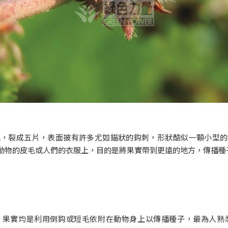
色，裂成五片，表面披有許多尤如錨狀的鈎刺，形狀酷似一顆小型的
動物的皮毛或人們的衣服上，目的是將果實帶到更遠的地方，傳播種
，果實均是利用倒鈎或短毛依附在動物身上以傳播種子，最為人熟