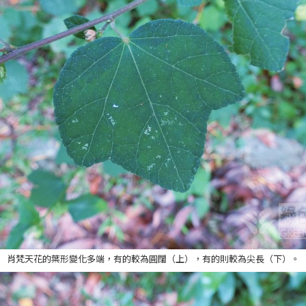
肖梵天花的葉形變化多端，有的較為圓闊（上），有的則較為尖長（下）。