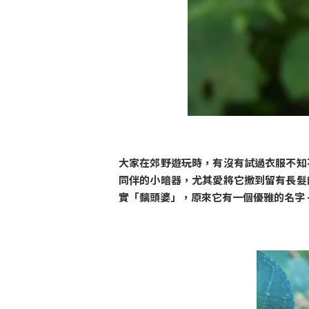
大家在郊野遊玩時，有沒有試過衣服不知
同伴的小暗器，尤其愛將它撒到留有長髮
實「黐頭婆」，原來它有一個優雅的名字 