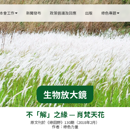
本會工作
新聞發布
政策倡議及回應
出版
綠色專題


生物放大鏡
不「解」之緣 — 肖梵天花
原文刊於《綠田野》130期（2018年2月）
作者：綠色力量