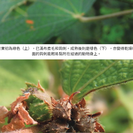
果實初為綠色（上），已滿布柔毛和鈎刺。成熟後則是啡色（下），亦變得乾燥
面的鈎刺能輕易黏附在經過的動物身上。