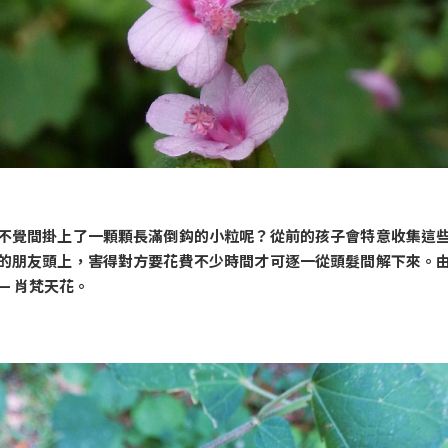
不覺間掛上了一顆顆長滿倒鈎的小粒呢？從前的孩子會特意收集這
的朋友頭上，害得對方要花費不少時間才可逐一從頭髮間解下來。
— 肖梵天花。