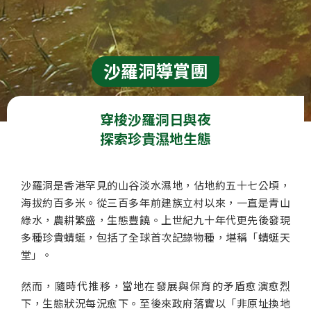
沙羅洞導賞團
穿梭沙羅洞日與夜

探索珍貴濕地生態
沙羅洞是香港罕見的山谷淡水濕地，佔地約五十七公頃，
海拔約百多米。從三百多年前建族立村以來，一直是青山
綠水，農耕繁盛，生態豐饒。上世紀九十年代更先後發現
多種珍貴蜻蜓，包括了全球首次記錄物種，堪稱「蜻蜓天
堂」。
然而，隨時代推移，當地在發展與保育的矛盾愈演愈烈
下，生態狀況每況愈下。至後來政府落實以「非原址換地