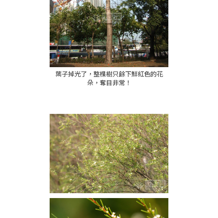
葉子掉光了，整棵樹只餘下鮮紅色的花
朵，奪目非常！