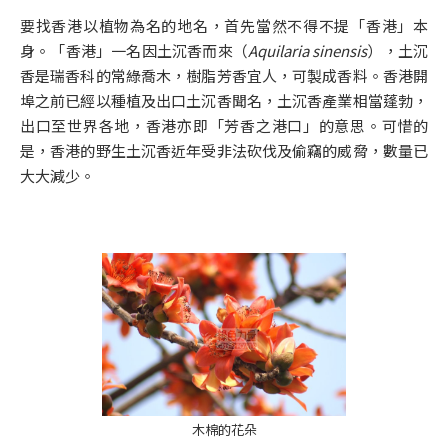
要找香港以植物為名的地名，首先當然不得不提「香港」本
身。「香港」一名因土沉香而來（
Aquilaria sinensis
），土沉
香是瑞香科的常綠喬木，樹脂芳香宜人，可製成香料。香港開
埠之前已經以種植及出口土沉香聞名，土沉香產業相當蓬勃，
出口至世界各地，香港亦即「芳香之港口」的意思。可惜的
是，香港的野生土沉香近年受非法砍伐及偷竊的威脅，數量已
大大減少。
木棉的花朵