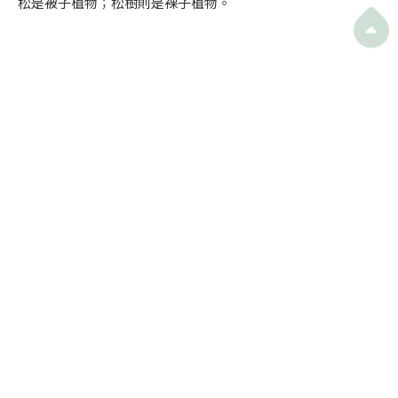
松是被子植物；松樹則是裸子植物。

血桐的葉片和花
另外還有觀塘的茶果嶺，名字源於當地的血桐樹（
Macaranga
tanarius
）。茶果是廣東民間小吃，用糯米粉或粘米粉作外皮
包餡料，再以血桐樹的葉片包裹蒸熟，蒸出的茶果帶有淡淡的
葉片香氣，後來人們索性稱血桐為「茶果樹」。茶果嶺的歷史