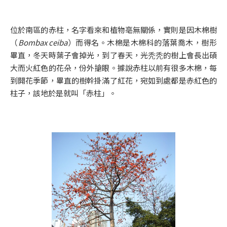
位於南區的赤柱，名字看來和植物亳無關係，實則是因木棉樹
（
Bombax ceiba
）而得名。木棉是木棉科的落葉喬木，樹形
畢直，冬天時葉子會掉光，到了春天，光秃秃的樹上會長出碩
大而火紅色的花朵，份外搶眼。據說赤柱以前有很多木棉，每
到開花季節，畢直的樹幹掛滿了紅花，宛如到處都是赤紅色的
柱子，該地於是就叫「赤柱」。