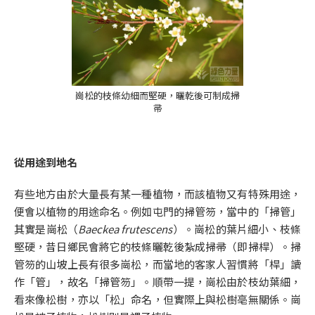
崗松的枝條幼細而堅硬，曬乾後可制成掃
帚
從用途到地名
有些地方由於大量長有某一種植物，而該植物又有特殊用途，
便會以植物的用途命名。例如屯門的掃管笏，當中的「掃管」
其實是崗松（
Baeckea frutescens
）。崗松的葉片細小、枝條
堅硬，昔日鄉民會將它的枝條曬乾後紮成掃帚（即掃桿）。掃
管笏的山坡上長有很多崗松，而當地的客家人習慣將「桿」讀
作「管」，故名「掃管笏」。順帶一提，崗松由於枝幼葉細，
看來像松樹，亦以「松」命名，但實際上與松樹亳無關係。崗