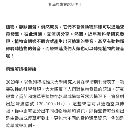
蕃茄原來會說話呢！
植物，靜默無聲，俏然成長。它們不會像動物那樣可以通過聲
帶發聲，彼此溝通、交流與分享。然而，近年有科學研究發
現，植物會通過不同方式產生出可檢測的聲音，甚至有動物懂
得聆聽植物的聲音，而原來連我們人類也可以聽見植物的聲音
呢！
飛蛾解讀植物話
2023年，以色列特拉維夫大學研究人員在學術期刊發表了一項
突破性的科學發現，大大顛覆了人們對植物發聲的認知。研究
證實了番茄和煙草等植物在乾旱或損傷等惡劣情況下，會發射
出超聲波信號（20–100 kHz），這些聲音可以通過空氣傳
播，從中更可區分出不同植物種類和資訊，即從聲音可分別出
是由番茄或煙草所發出，更包含不同的脅迫類型資訊，例如是
乾旱或被切割。