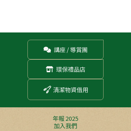
講座 / 導賞團

環保禮品店

清潔物資借用
年報 2025
加入我們