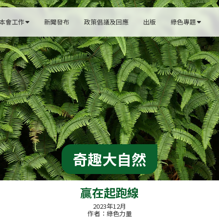
本會工作
新聞發布
政策倡議及回應
出版
綠色專題


奇趣大自然
贏在起跑線
2023年12月
作者：綠色力量