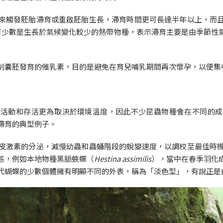
來觸發胚胎滯育或重啟胚胎生長，滯育時間更可長達半年以上，而
僅有少數是生長於氣候變化較少的熱帶物種，表示滯育主要是由季節性
制囊胚發育的催乳素，目的是避免在育兒哺乳期間再次懷孕，以便集
的活動和存活更為取決於環境溫度，因此不少昆蟲物種會在不同的成
滯育的典型例子。
皮激素的分泌，減慢幼蟲和蟲蛹階段的蛻變速度，以調校至最佳時
態，例如本地物種黑脈蛺蝶（
Hestina assimilis
），當中在春季羽化
代蝴蝶的少數個體擁有明顯不同的外表，稱為「淡色型」，有說正是