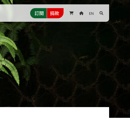
訂閱
捐款
EN


