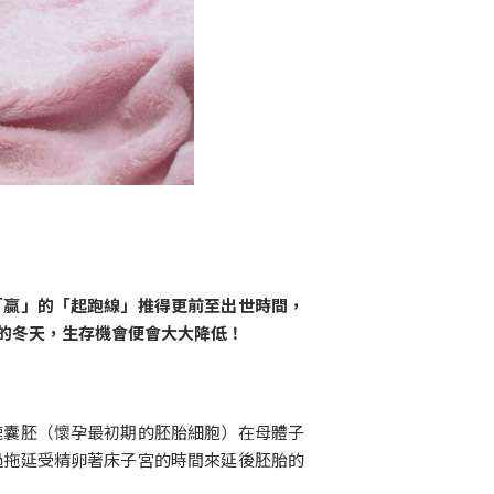
「贏」的「起跑線」推得更前至出世時間，
的冬天，生存機會便會大大降低！
鹿囊胚（懷孕最初期的胚胎細胞）在母體子
過拖延受精卵著床子宮的時間來延後胚胎的