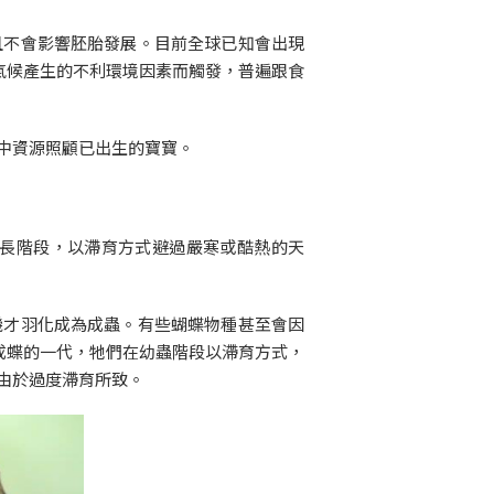
且不會影響胚胎發展。目前全球已知會出現
氣候產生的不利環境因素而觸發，普遍跟食
中資源照顧已出生的寶寶。
長階段，以滯育方式避過嚴寒或酷熱的天
機才羽化成為成蟲。有些蝴蝶物種甚至會因
成蝶的一代，牠們在幼蟲階段以滯育方式，
由於過度滯育所致。