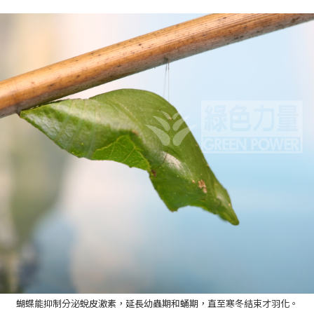
蝴蝶能抑制分泌蛻皮激素，延長幼蟲期和蛹期，直至寒冬結束才羽化。