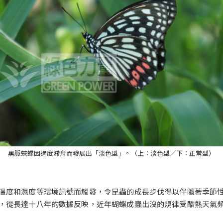
黑脈蛺蝶因過度滯育而發展出「淡色型」。（上：淡色型／下：正常型）
溫度和濕度等環境訊號而觸發，令昆蟲的成長步伐得以伴隨著季節
，從長達十八年的數據反映，近年蝴蝶成蟲出沒的規律受酷熱天氣