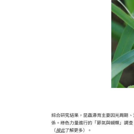
綜合研究結果，昆蟲滯育主要因光周期、
係。綠色力量進行的「節氣與蝴蝶」調查
（
按此
了解更多）。