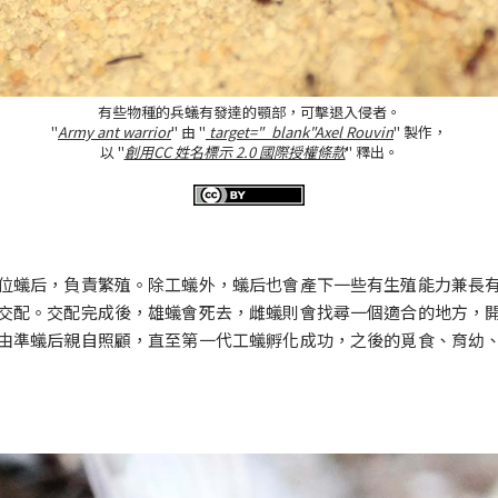
有些物種的兵蟻有發達的顎部，可擊退入侵者。
"
Army ant warrior
" 由 "
target="_blank"Axel Rouvin
" 製作，
以 "
創用CC 姓名標示 2.0 國際授權條款
" 釋出。
位蟻后，負責繁殖。除工蟻外，蟻后也會產下一些有生殖能力兼長
交配。交配完成後，雄蟻會死去，雌蟻則會找尋一個適合的地方，
由準蟻后親自照顧，直至第一代工蟻孵化成功，之後的覓食、育幼