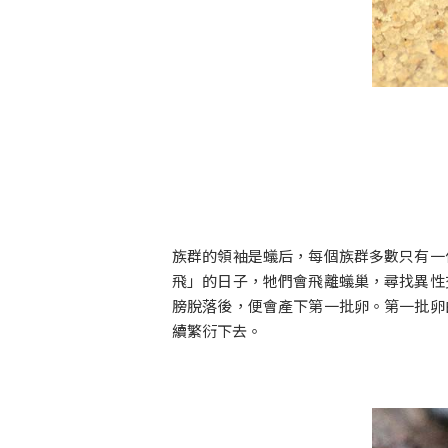
族群的領袖是蟻后，每個族群多數只有一
飛」的日子，牠們會飛離蟻巢，尋找異性
膀脫落後，便會產下第一批卵。第一批卵
續繁衍下去。