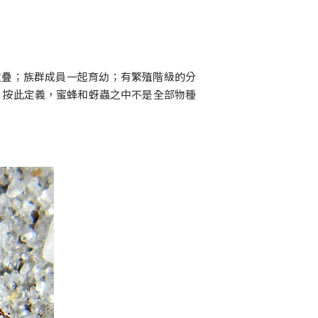
代重疊；族群成員一起育幼；有繁殖階級的分
，按此定義，蜜蜂和蚜蟲之中不是全部物種