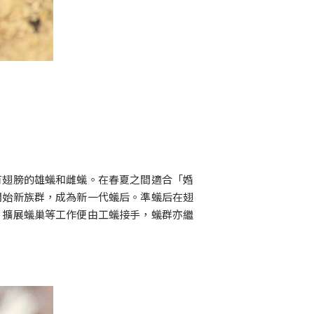
有翅膀的雄蟻和雌蟻。在春夏之間適合「婚
開始新族群，成為新一代蟻后。準蟻后在翅
、擴展蟻巢等工作便由工蟻接手，蟻群亦繼