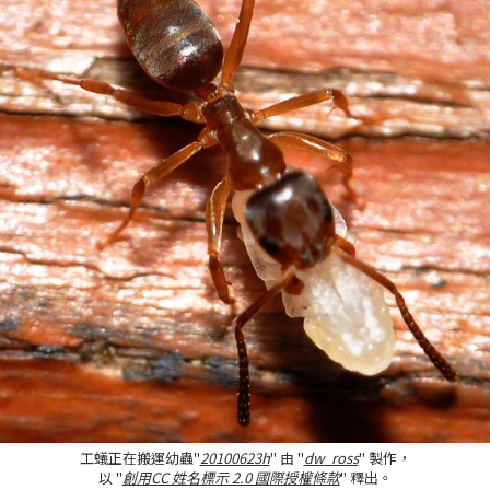
工蟻正在搬運幼蟲"
20100623h
" 由 "
dw_ross
" 製作，
以 "
創用CC 姓名標示 2.0 國際授權條款
" 釋出。