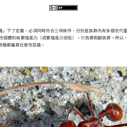
社會性昆蟲」下了定義，必須同時符合三項條件，分別是族群內有多個世
他個體則無繁殖能力（或繁殖能力很低），只負責照顧族群。所以
物種都屬真社會性昆蟲。