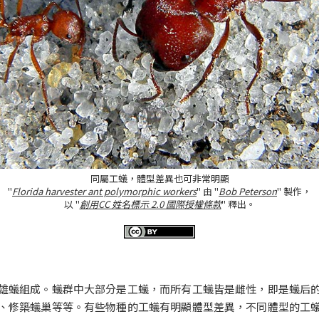
同屬工蟻，體型差異也可非常明顯
"
Florida harvester ant polymorphic workers
" 由 "
Bob Peterson
" 製作，
以 "
創用CC 姓名標示 2.0 國際授權條款
" 釋出。
雄蟻組成。蟻群中大部分是工蟻，而所有工蟻皆是雌性，即是蟻后
、修築蟻巢等等。有些物種的工蟻有明顯體型差異，不同體型的工