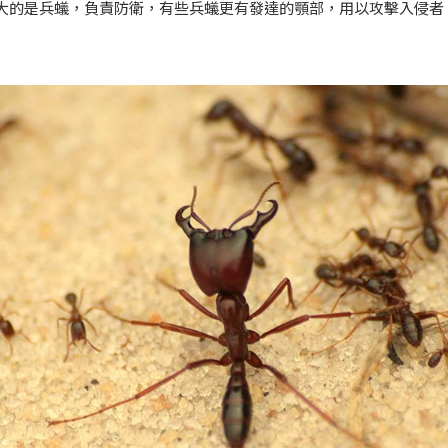
大的是兵蟻，負責防衛，有些兵蟻更有發達的顎部，用以攻擊入侵者