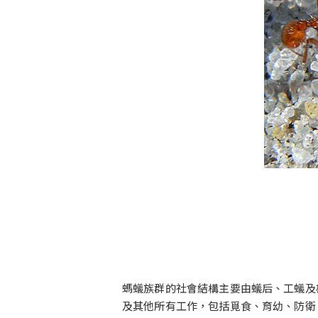
螞蟻族群的社會結構主要由蟻后、工蟻及
及其他所有工作，包括覓食、育幼、防衛