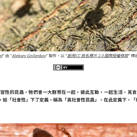
nt
" 由 "
Aleksey Gnilenkov
" 製作，以 "
創用CC 姓名標示 2.0 國際授權條款
" 釋
交習性的昆蟲，牠們會一大群聚在一起，彼此互動，一起生活、覓食
，給「社會性」下了定義，稱為「真社會性昆蟲」。在此定義下，「