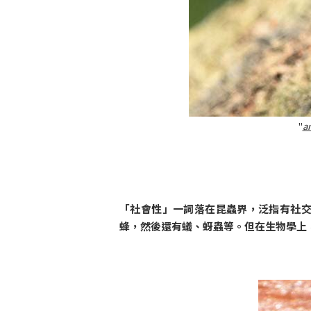
"
a
「社會性」一詞落在昆蟲界，泛指有社
蜂，然後還有蟻、蚜蟲等。但在生物學上