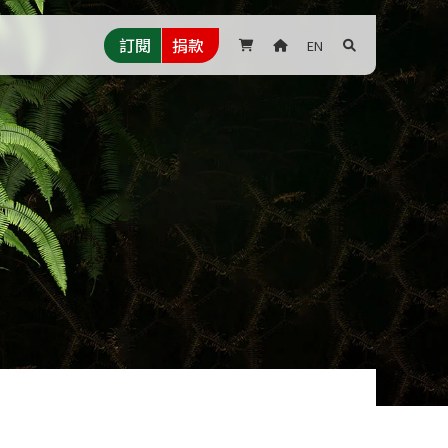
訂閱
捐款
EN


