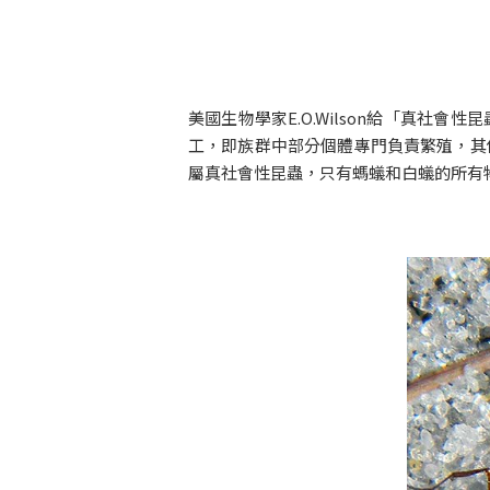
美國生物學家E.O.Wilson給「真
工，即族群中部分個體專門負責繁殖，其
屬真社會性昆蟲，只有螞蟻和白蟻的所有