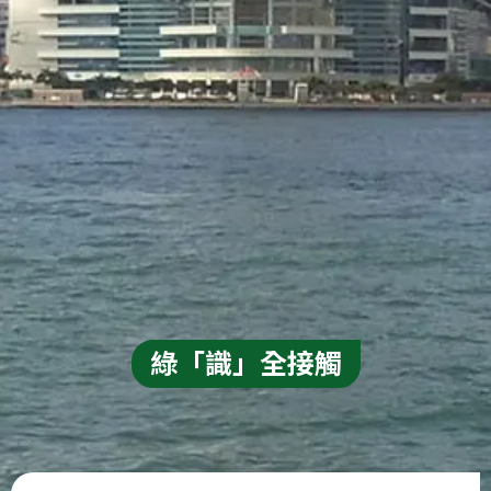
綠「識」全接觸