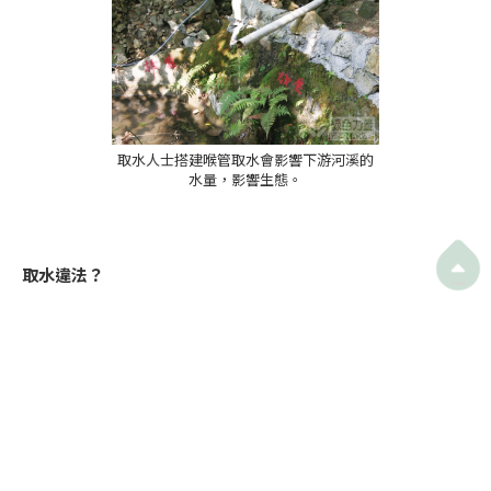
取水人士搭建喉管取水會影響下游河溪的
水量，影響生態。

取水違法？
根據香港法例第102章《水務設施條例》，未經水務署許可於
水務設施轉駁用水即屬違法，而法例亦指明集水區為水務設施
的一部分，所以於集水區取用山水亦屬違法。現時全港三分之
一的陸地均屬集水區，所以大部分山野的溪澗都受法例監管，
不能隨意取水。