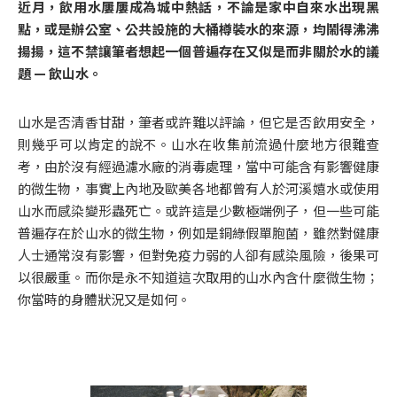
近月，飲用水屢屢成為城中熱話，不論是家中自來水出現黑
點，或是辦公室、公共設施的大桶樽裝水的來源，均鬧得沸沸
揚揚，這不禁讓筆者想起一個普遍存在又似是而非關於水的議
題 — 飲山水。
山水是否清香甘甜，筆者或許難以評論，但它是否飲用安全，
則幾乎可以肯定的說不。山水在收集前流過什麼地方很難查
考，由於沒有經過濾水廠的消毒處理，當中可能含有影響健康
的微生物，事實上內地及歐美各地都曾有人於河溪嬉水或使用
山水而感染變形蟲死亡。或許這是少數極端例子，但一些可能
普遍存在於山水的微生物，例如是銅綠假單胞菌，雖然對健康
人士通常沒有影響，但對免疫力弱的人卻有感染風險，後果可
以很嚴重。而你是永不知道這次取用的山水內含什麼微生物；
你當時的身體狀況又是如何。