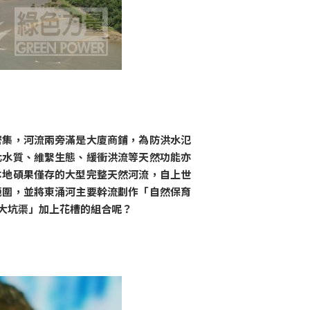
密集，河流兩旁滿是大廈商鋪，為防洪水氾
化水質、維繫生態、緩衝洪流等天然功能亦
本地碩果僅存的大型完整天然河流，自上世
範圍，並將東涌河主要幹流劃作「自然保育
大坑渠」加上花槽的組合呢？