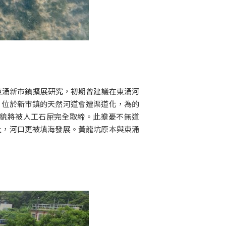
東涌新市鎮擴展研究，初期曾建議在東涌河
，位於新市鎮的天然河道會遭渠道化，為的
貌將被人工石屎完全取締。此擔憂不無道
土，河口更被填海發展。黃龍坑原本與東涌