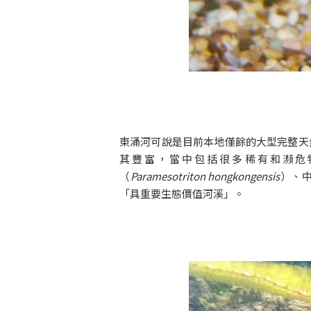
東涌河可說是目前本地僅餘的大型完整天
其豐富，當中包括很多稀有和瀕危
（
Paramesotriton hongkongensis
）、
「具重要生態價值河溪」。