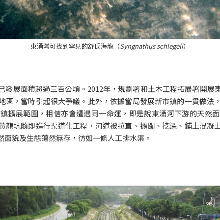
東涌灣可找到罕見的舒氏海龍（
Syngnathus schlegeli
）
已發展面積超過三百公頃。2012年，規劃署和土木工程拓展署開展
地區，當時引起很大爭議。此外，依據當局發展新市鎮的一貫做法
市鎮擴展範圍，相信亦會遭遇同一命運，即是說東涌河下游的天然面
黃龍坑隨即進行渠道化工程，河道被拉直、擴闊、挖深、鋪上混凝
然面貌及生態蕩然無存，彷如一條人工排水渠。