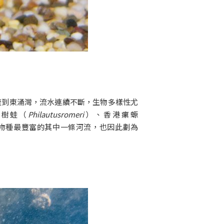
流到東涌灣，流水連續不斷，生物多樣性尤
小樹蛙（
Philautusromeri
）、香港瘰螈
物種最豐富的其中一條河流，也因此劃為