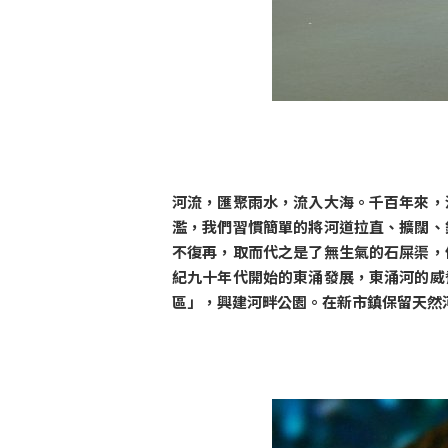
河流，匯聚雨水，流入大海。千百年來，
濫，我們習慣簡單的將河道拉直、擴闊、
不復再，取而代之是了無生氣的石屎渠，
紀九十年代開始的東涌發展，東涌河的威
區」，興建河畔公園。在新市鎮保留天然