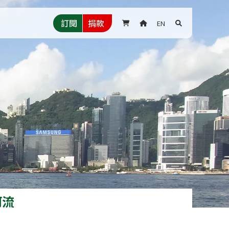
訂閱
捐款
EN



河流