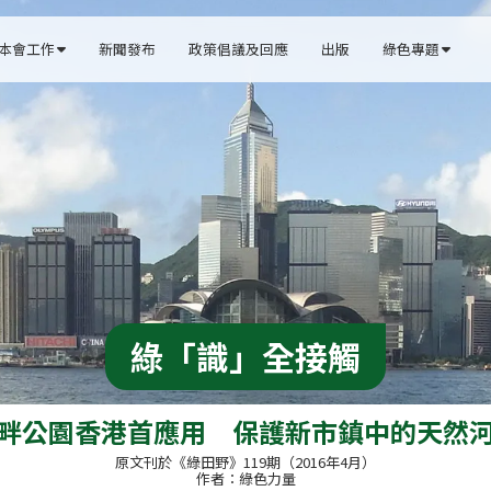
本會工作
新聞發布
政策倡議及回應
出版
綠色專題


綠「識」全接觸
畔公園香港首應用　保護新市鎮中的天然
原文刊於《綠田野》119期（2016年4月）
作者：綠色力量