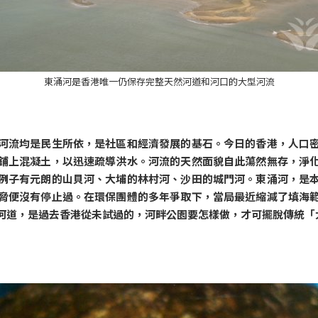
東涌河是香港唯一仍保存完整天然河道和河口的大型河流
河流均是民生所依，是社區和經濟發展的基石。今日的香港，人口
鋪上混凝土，以迅速疏導洪水。河流的天然面貌自此蕩然無存，淨
例子有元朗的山貝河、大埔的林村河、沙田的城門河。東涌河，是
脅便沒有停止過。在環保團體的多年爭取下，當局最近縮減了填海
河道，是過去香港從未試過的，河畔公園要怎樣做，才可擺脫傳統「