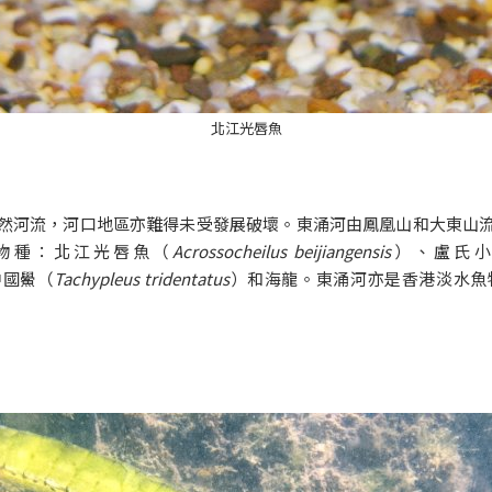
北江光唇魚
然河流，河口地區亦難得未受發展破壞。東涌河由鳳凰山和大東山
物種：北江光唇魚（
Acrossocheilus beijiangensis
）、盧氏
中國鱟（
Tachypleus tridentatus
）和海龍。東涌河亦是香港淡水魚