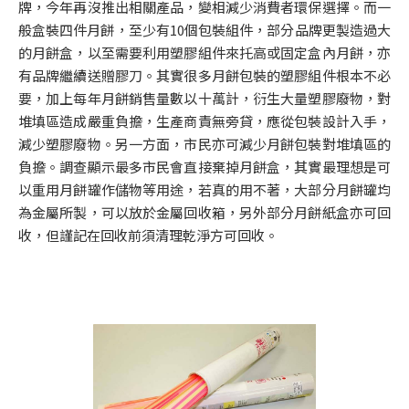
牌，今年再沒推出相關產品，變相減少消費者環保選擇。而一
般盒裝四件月餅，至少有10個包裝組件，部分品牌更製造過大
的月餅盒，以至需要利用塑膠組件來托高或固定盒內月餅，亦
有品牌繼續送贈膠刀。其實很多月餅包裝的塑膠組件根本不必
要，加上每年月餅銷售量數以十萬計，衍生大量塑膠廢物，對
堆填區造成嚴重負擔，生產商責無旁貸，應從包裝設計入手，
減少塑膠廢物。另一方面，市民亦可減少月餅包裝對堆填區的
負擔。調查顯示最多市民會直接棄掉月餅盒，其實最理想是可
以重用月餅罐作儲物等用途，若真的用不著，大部分月餅罐均
為金屬所製，可以放於金屬回收箱，另外部分月餅紙盒亦可回
收，但謹記在回收前須清理乾淨方可回收。