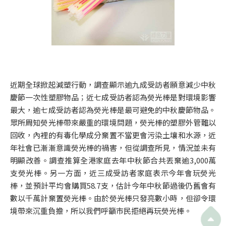
近期全球掀起減塑行動，調查顯示逾九成受訪者願意減少中秋
慶節一次性塑膠物品；近七成受訪者認為熒光棒是對環境影響
最大，逾七成受訪者認為熒光棒是最可避免的中秋慶節物品。
眾所周知熒光棒帶來嚴重的環境問題，熒光棒的塑膠外管難以
回收，內裡的有毒化學成分棄置不當更會污染土壤和水源，近
年社會已漸漸意識熒光棒的禍害，但從調查所見，情況並未有
明顯改善。調查推算全港家庭去年中秋節合共丟棄逾3,000萬
支熒光棒。另一方面，近三成受訪者家庭表示今年會玩熒光
棒，並預計平均會購買58.7支，估計今年中秋節過後仍舊會有
數以千萬計棄置熒光棒。由於熒光棒只發亮數小時，但卻令環
境帶來沉重負擔，所以我們呼籲市民拒絕再玩熒光棒。
