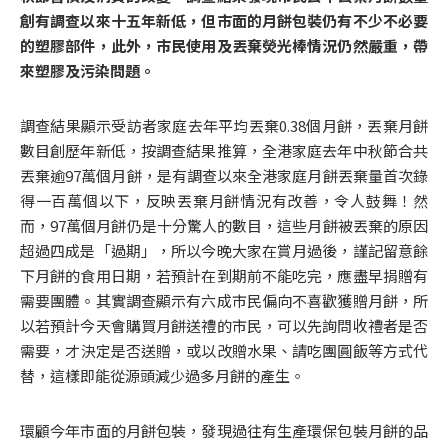
創有調查以來十五年新低，但市面的月餅包裝仍有不少不必要
的塑膠部件，此外，市民使用及丟棄熒光棒情況仍然嚴重，帶
來塑膠及污染問題。
調查結果顯示受訪者家庭去年平均丟棄0.38個月餅，丟棄月餅
數目創歷年新低，按調查結果推算，全港家庭去年中秋節合共
丟棄逾97萬個月餅，是有調查以來全港家庭月餅丟棄量首次錄
得一百萬個以下，反映丟棄月餅情況有改善，令人鼓舞！然
而，97萬個月餅仍是十分驚人的數目，這些月餅被丟棄的原因
超過四成是「過期」，所以今晚大家在賞月過後，謹記留意餘
下月餅的食用日期，若預計在到期前不能吃完，應盡早捐贈有
需要團體。其實調查顯示有六成市民偏向不喜歡獲贈月餅，所
以若預計今天會購買月餅送禮的市民，可以先詢問收禮者是否
需要，才決定是否送贈，或以改贈水果、請吃團圓飯等方式代
替，這樣即能從源頭減少過多月餅的產生。
環顧今年市面的月餅包裝，發現過往有生產環保包裝月餅的品