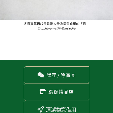
冬蟲夏草可說是香港人最為接受食用的「蟲」
© L.Shyamal
@Wikipedia
講座 / 導賞團

環保禮品店

清潔物資借用