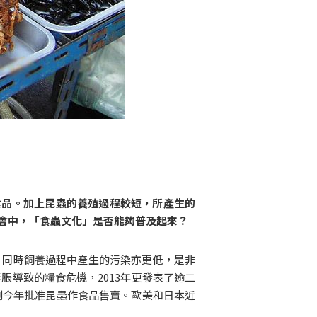
食品。加上昆蟲的養殖過程較短，所產生的
會中，「食蟲文化」是否能夠普及起來？
，同時飼養過程中產生的污染亦更低，是非
脹導致的糧食危機，2013年更發表了逾二
劃今年批准昆蟲作食品售賣。歐美和日本近