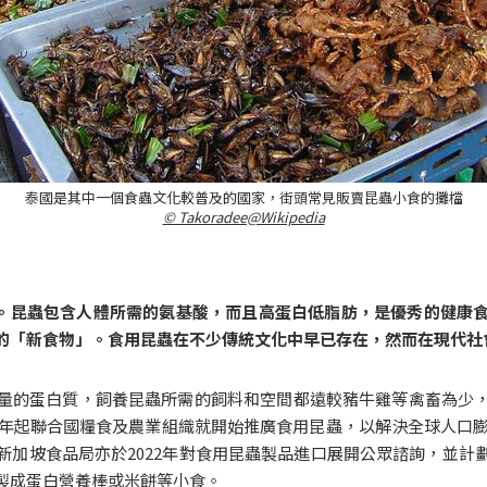
泰國是其中一個食蟲文化較普及的國家，街頭常見販賣昆蟲小食的攤檔
© Takoradee@Wikipedia
0種。昆蟲包含人體所需的氨基酸，而且高蛋白低脂肪，是優秀的健康
的「新食物」。食用昆蟲在不少傳統文化中早已存在，然而在現代社
量的蛋白質，飼養昆蟲所需的飼料和空間都遠較豬牛雞等禽畜為少
3年起聯合國糧食及農業組織就開始推廣食用昆蟲，以解決全球人口膨
新加坡食品局亦於2022年對食用昆蟲製品進口展開公眾諮詢，並計
製成蛋白營養棒或米餅等小食。