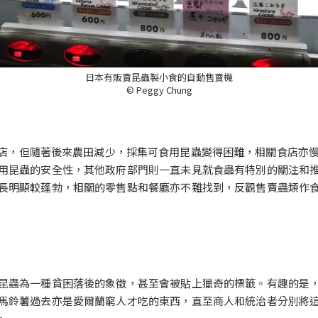
日本有販賣昆蟲製小食的自動售賣機
© Peggy Chung
店，但隨著後來農田減少，採集可食用昆蟲變得困難，相關食店亦慢慢
用昆蟲的安全性，其他政府部門則一直未見就食蟲有特別的關注和
長明顯較蓬勃，相關的零售點和餐廳亦不難找到，反觀售賣蟲類作
昆蟲為一種貧困落後的象徵，甚至會被貼上獵奇的標籤。有趣的是
馬鈴薯過去亦是愛爾蘭窮人才吃的東西，直至商人和統治者分別將