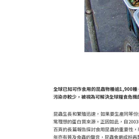
全球已知可作食用的昆蟲物種逾1,90
污染亦較少，被視為可解決全球糧食危機
昆蟲生長和繁殖迅速，如果要生產同等份
常理想的蛋白質來源。正因如此，自200
百頁的長篇報告探討食用昆蟲的重要性，
年亦有普及食蟲的聲音，昆蟲會磨成粉再