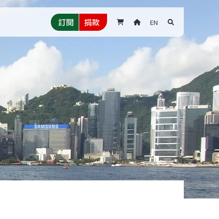
訂閱
捐款
EN


