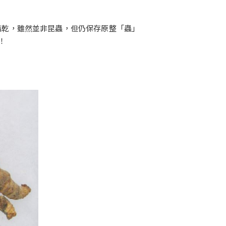
蟲乾，雖然並非昆蟲，但仍保存原整「蟲」
！