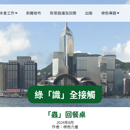
本會工作
新聞發布
政策倡議及回應
出版
綠色專題


綠「識」全接觸
「蟲」回餐桌
2024年8月
作者：綠色力量