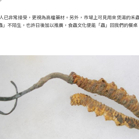
。
人已非常接受，更視為高檔藥材。另外，市場上可見用來煲湯的禾
蟲」不陌生，也許日後加以推廣，食蟲文化便能「蟲」回我們的餐桌