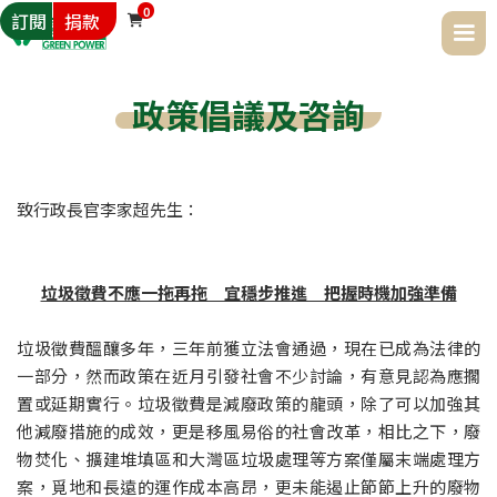
0
訂閱
捐款

政策倡議及咨詢
致行政長官李家超先生： 
垃圾徵費不應一拖再拖　宜穩步推進　把握時機加強準備
垃圾徵費醞釀多年，三年前獲立法會通過，現在已成為法律的
一部分，然而政策在近月引發社會不少討論，有意見認為應擱
置或延期實行。垃圾徵費是減廢政策的龍頭，除了可以加強其
他減廢措施的成效，更是移風易俗的社會改革，相比之下，廢
物焚化、擴建堆填區和大灣區垃圾處理等方案僅屬末端處理方
案，覓地和長遠的運作成本高昂，更未能遏止節節上升的廢物