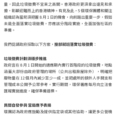
量，因此垃圾徵費不宜束之高閣。香港政府更須拿出遠見和承
擔，彰顯迎難而上的香港精神。有見及此，5 個環保團體和關注
組織認為當局須把握 8 月 1 日的機會，向前踏出重要一步，假如
未能全面落實垃圾徵費，亦應該分階段實施，全面加強社區的
準備。 
我們促請政府採取以下方案，
按部就班落實垃圾徵費
：
垃圾徵費計劃須穩步推進 
政府宜在 8 月 1 日開始的適應期內實行首階段的垃圾徵費，地點
涵蓋大部份由政府管理的場所（公共出租房屋除外），明確把
廢物量在 12 個月內減少至少一成，並把處所的額外人手開支和
管理成本公開予公眾參考。實行期間，環保署應每月向立法會
匯報實施進度，確保準備達標。
民間自發參與 當局應予表揚 
環團認為政府應鼓勵及提供指定袋或其他協助，讓更多公營機