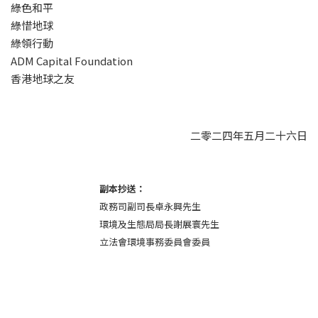
綠色和平 
綠惜地球 
綠領行動
ADM Capital Foundation
香港地球之友
二零二四年
五月
二十六日
副本抄送：
政務司副司長卓永興先生
環境及生態局局長謝展寰先生
立法會環境事務委員會委員