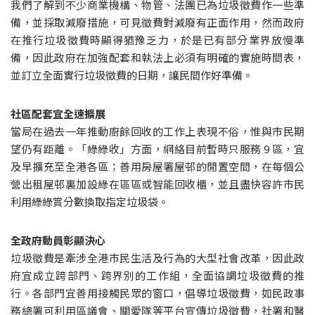
我們了解到不少商業機構、物管、法團已為垃圾徵費作一些準
備，並採取減廢措施，可見徵費對減廢有正面作用，然而政府
在推行垃圾徵費時顯得猶豫乏力，於是已有部分業界放慢準
備，因此政府在加強配套和執法上必須有明確的實施時間表，
並訂立全面實行垃圾徵費的日期，讓民間作好準備。
社區配套宜全速擴展
當局在過去一年推動廚餘回收的工作上表現不俗，惟與市民期
望仍有距離。「綠綠收」方面，網絡目前暫時只服務 9 區，宜
及早擴充至全港各區；善用房屋署屋邨的閒置空間，在每個公
營出租屋邨裏加設綠在區區或智能回收櫃，並且盡快容許市民
利用綠綠賞分數換取指定垃圾袋。
全政府動員彰顯決心
垃圾徵費是牽涉全港市民生活及行為的大型社會改革，因此政
府宜成立跨部門、跨界別的工作組，全面協調垃圾徵費的推
行。各部門宜善用接觸民眾的窗口，倡導垃圾徵費，如民政事
務總署可利用區議會、關愛隊等平台宣傳垃圾徵費，社署和醫