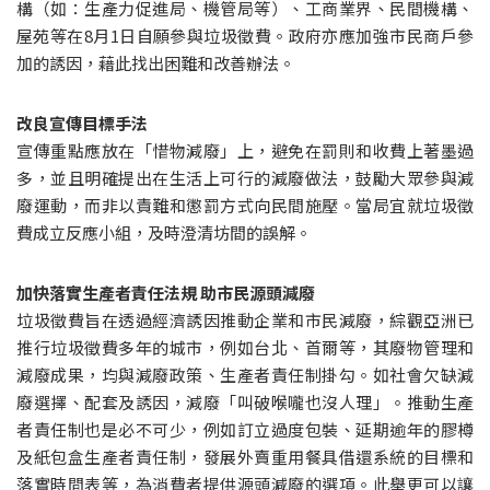
構（如：生產力促進局、機管局等）、工商業界、民間機構、
屋苑等在8月1日自願參與垃圾徵費。政府亦應加強市民商戶參
加的誘因，藉此找出困難和改善辦法。
改良宣傳目標手法
宣傳重點應放在「惜物減廢」上，避免在罰則和收費上著墨過
多，並且明確提出在生活上可行的減廢做法，鼓勵大眾參與減
廢運動，而非以責難和懲罰方式向民間施壓。當局宜就垃圾徵
費成立反應小組，及時澄清坊間的誤解。
加快落實生產者責任法規 助市民源頭減廢 
垃圾徵費旨在透過經濟誘因推動企業和市民減廢，綜觀亞洲已
推行垃圾徵費多年的城市，例如台北、首爾等，其廢物管理和
減廢成果，均與減廢政策、生產者責任制掛勾。如社會欠缺減
廢選擇、配套及誘因，減廢「叫破喉嚨也沒人理」。推動生產
者責任制也是必不可少，例如訂立過度包裝、延期逾年的膠樽
及紙包盒生產者責任制，發展外賣重用餐具借還系統的目標和
落實時間表等，為消費者提供源頭減廢的選項。此舉更可以讓