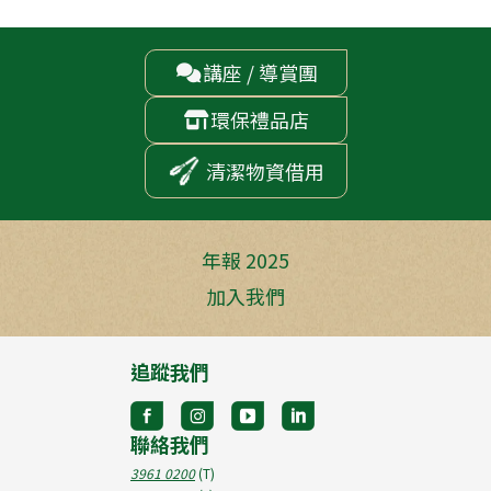
講座 / 導賞團

環保禮品店

清潔物資借用
年報 2025
加入我們
追蹤我們
聯絡我們
3961 0200
(T)