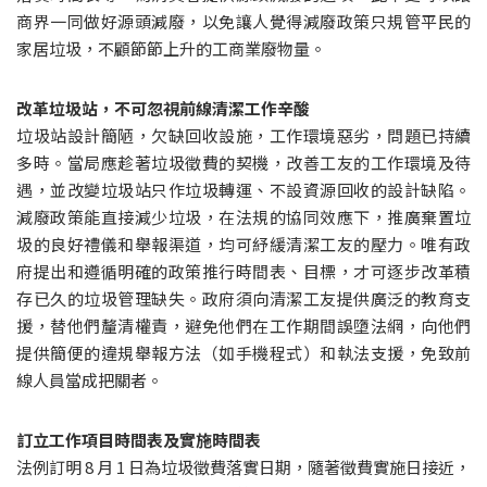
商界一同做好源頭減廢，以免讓人覺得減廢政策只規管平民的
家居垃圾，不顧節節上升的工商業廢物量。
改革垃圾站，不可忽視前線清潔工作辛酸
垃圾站設計簡陋，欠缺回收設施，工作環境惡劣，問題已持續
多時。當局應趁著垃圾徵費的契機，改善工友的工作環境及待
遇，並改變垃圾站只作垃圾轉運、不設資源回收的設計缺陷。
減廢政策能直接減少垃圾，在法規的協同效應下，推廣棄置垃
圾的良好禮儀和舉報渠道，均可紓緩清潔工友的壓力。唯有政
府提出和遵循明確的政策推行時間表、目標，才可逐步改革積
存已久的垃圾管理缺失。政府須向清潔工友提供廣泛的教育支
援，替他們釐清權責，避免他們在工作期間誤墮法網，向他們
提供簡便的違規舉報方法（如手機程式）和執法支援，免致前
線人員當成把關者。
訂立工作項目時間表及實施時間表
法例訂明 8 月 1 日為垃圾徵費落實日期，隨著徵費實施日接近，