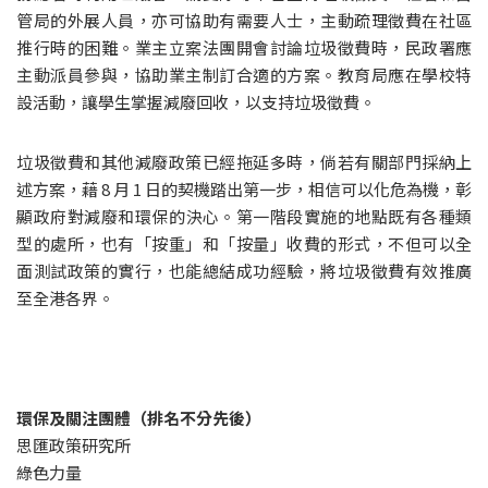
管局的外展人員，亦可協助有需要人士，主動疏理徵費在社區
推行時的困難。業主立案法團開會討論垃圾徵費時，民政署應
主動派員參與，協助業主制訂合適的方案。教育局應在學校特
設活動，讓學生掌握減廢回收，以支持垃圾徵費。
垃圾徵費和其他減廢政策已經拖延多時，倘若有關部門採納上
述方案，藉 8 月 1 日的契機踏出第一步，相信可以化危為機，彰
顯政府對減廢和環保的決心。第一階段實施的地點既有各種類
型的處所，也有「按重」和「按量」收費的形式，不但可以全
面測試政策的實行，也能總結成功經驗，將垃圾徵費有效推廣
至全港各界。
環保及關注團體（排名不分先後）
思匯政策研究所 
綠色力量 