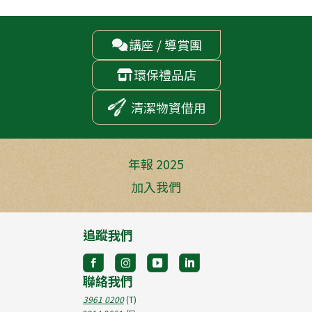
講座 / 導賞團

環保禮品店

清潔物資借用
年報 2025
加入我們
追蹤我們
聯絡我們
3961 0200
(T)