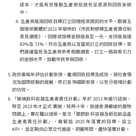
成本，才能有效推動生產商投放充足資源到回收系統
中。
 生產商能按回收目標訂立回贈經濟誘因的水平。跟據五
個環保團體於2021 年發佈的《市民對膠樽生產者責任制
意見調查》，回贈或按樽金額提高至一元，支持度高達 
83%及 71%，符合生產商以及當局訂立的回收目標。我
們建議當局及生產商參考相關調查，訂立一個具吸引力
的金額水平，鼓勵市民參與回收。
政府需每年評估計劃安排，審視回收目標及成效，按社會情
況及國際經驗的發展，修訂各項細節安排，以充分發揮計劃
的功效。
「玻璃飲料容器生產者責任計劃」早於 2013 年進行諮詢，
時至 2023 年才正式 實施，耗時十年，放諸香港嚴峻的廢物
問題上，實在難以接受。是次「塑膠飲 料容器及紙包飲品盒
生產者責任計劃」，需緊追 2025 年落實的目標，設立 
KPI， 並定期向公眾交代進度，把握時間，盡快落實計劃。