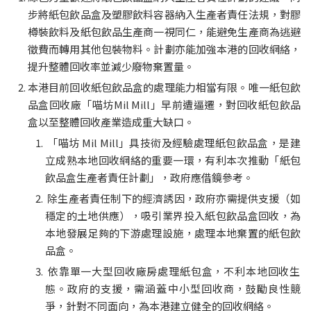
步將紙包飲品盒及塑膠飲料容器納入生產者責任法規，對膠
樽裝飲料及紙包飲品生產商一視同仁，能避免生產商為逃避
徵費而轉用其他包裝物料。計劃亦能加強本港的回收網絡，
提升整體回收率並減少廢物棄置量。
本港目前回收紙包飲品盒的處理能力相當有限。唯一紙包飲
品盒回收廠「喵坊Mil Mill」早前遭逼遷，對回收紙包飲品
盒以至整體回收產業造成重大缺口。
 「喵坊 Mil Mill」具技術及經驗處理紙包飲品盒，是建
立成熟本地回收網絡的重要一環，有利本次推動「紙包
飲品盒生產者責任計劃」，政府應借鏡參考。
 除生產者責任制下的經濟誘因，政府亦需提供支援（如
穩定的土地供應），吸引業界投入紙包飲品盒回收，為
本地發展足夠的下游處理設施，處理本地棄置的紙包飲
品盒。
 依靠單一大型回收廠房處理紙包盒，不利本地回收生
態。政府的支援，需涵蓋中小型回收商，鼓勵良性競
爭，針對不同面向，為本港建立健全的回收網絡。