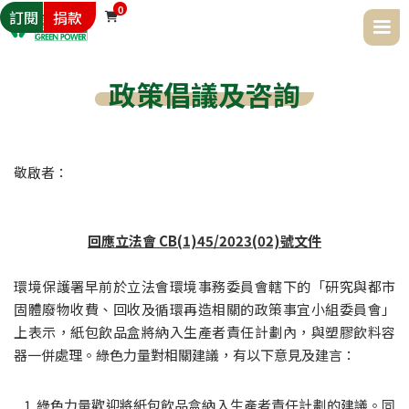
0
訂閱
捐款

政策倡議及咨詢
敬啟者：
回應立法會 CB(1)45/2023(02)號文件
環境保護署早前於立法會環境事務委員會轄下的「研究與都市
固體廢物收費、回收及循環再造相關的政策事宜小組委員會」
上表示，紙包飲品盒將納入生產者責任計劃內，與塑膠飲料容
器一併處理。綠色力量對相關建議，有以下意見及建言：
綠色力量歡迎將紙包飲品盒納入生產者責任計劃的建議。同