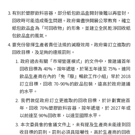
有別於塑膠飲料容器，部分紙包飲品盒開封後難以再密封，
回收時可能造成衞生問題。政府需盡快開展公眾教育，確立
紙包飲品盒為「可回收物」的形象，並建立全民乾淨回收紙
包飲品盒的風氣。
要充份發揮生產者責任法規的減廢效用，政府需訂立進取的
回收目標，及足夠的違規罰則。
 政府過去有關「市場營運模式」的文件中，曾建議首年
回收目標為 40%，按年遞增，於第五年達至 75%。連同
飲品生產商在內的「免『廢』暢飲工作小組」早於 2018 
訂立目標，回收 70-90%的飲品包裝，遠高於政府建議
的水平。
 我們敦促政府訂立更進取的回收目標，於計劃實施首
年，回收 70%塑膠飲料容器，按年遞增，於 2027 年或
以前達至 90%回收率，以達至國際水平。
 本次委員會的會議文件上，未有提及生產商未能達到回
收目標的罰則。罰則必須具阻嚇性，高於生產商的回收