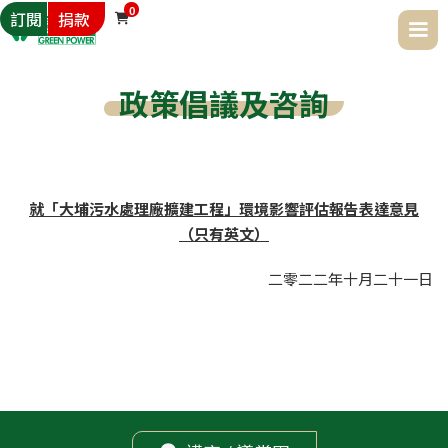
0
訂閱
捐款

政策倡議及咨詢
就「大埔污水處理廠擴建工程」環境影響評估報告表達意見
（只有英文）
二零二二年
十月
二十一日