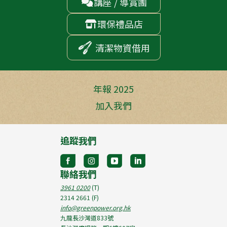
講座 / 導賞團

環保禮品店

清潔物資借用
年報 2025
加入我們
追蹤我們
聯絡我們
3961 0200
(T)
2314 2661
(F)
info@greenpower.org.hk
九龍長沙灣道833號