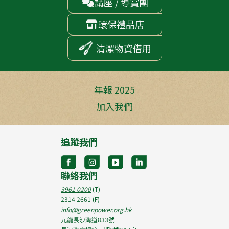
講座 / 導賞團

環保禮品店

清潔物資借用
年報 2025
加入我們
追蹤我們
聯絡我們
3961 0200
(T)
2314 2661
(F)
info@greenpower.org.hk
九龍長沙灣道833號