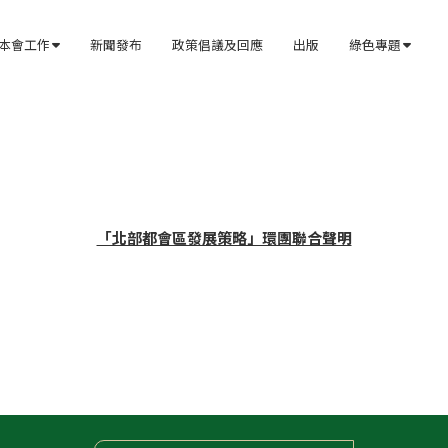
本會工作
新聞發布
政策倡議及回應
出版
綠色專題


「北部都會區發展策略」環團聯合聲明