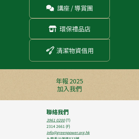
講座 / 導賞團

環保禮品店

清潔物資借用
年報 2025
加入我們
聯絡我們
3961 0200
(T)
2314 2661
(F)
info@greenpower.org.hk
九龍長沙灣道833號