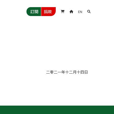
訂閱
捐款
EN



二零二一年
十二月
十四日