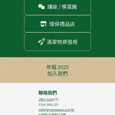
講座 / 導賞團

環保禮品店

清潔物資借用
年報 2025
加入我們
聯絡我們
3961 0200
(T)
2314 2661
(F)
info@greenpower.org.hk
九龍長沙灣道833號