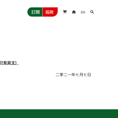
訂閱
捐款
EN



只有英文）
二零二一年
七月
七日