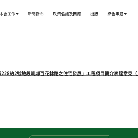
本會工作
新聞發布
政策倡議及回應
出版
綠色專題


第228約2號地段毗鄰百花林路之住宅發展」工程項目簡介表達意見（