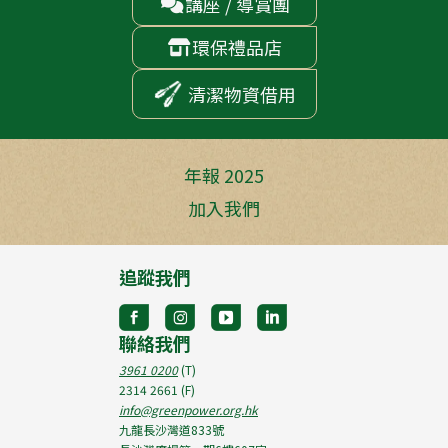
講座 / 導賞團

環保禮品店

清潔物資借用
年報 2025
加入我們
追蹤我們
聯絡我們
3961 0200
(T)
2314 2661
(F)
info@greenpower.org.hk
九龍長沙灣道833號