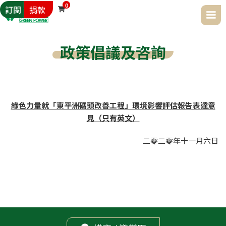
0
訂閱
捐款

政策倡議及咨詢
綠色力量就「東平洲碼頭改善工程」環境影響評估報告表達意
見（只有英文）
二零二零年
十一月
六日