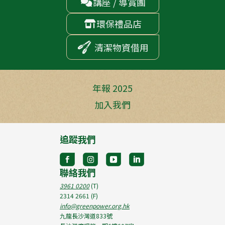
講座 / 導賞團

環保禮品店

清潔物資借用
年報 2025
加入我們
追蹤我們
聯絡我們
3961 0200
(T)
2314 2661
(F)
info@greenpower.org.hk
九龍長沙灣道833號