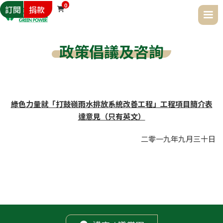
0
訂閱
捐款

政策倡議及咨詢
綠色力量就「打鼓嶺雨水排放系統改善工程」工程項目簡介表
達意見（只有英文）
二零一九年
九月
三十日