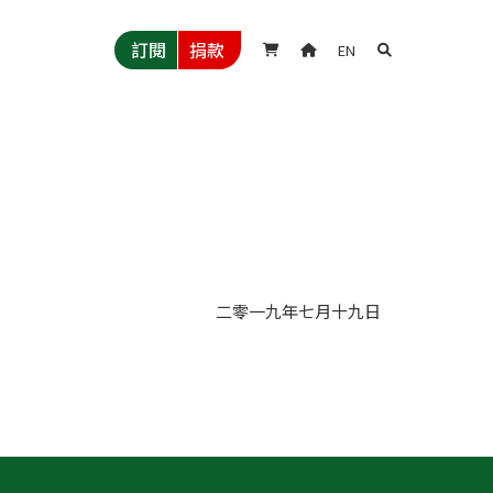
訂閱
捐款
EN



二零一九年
七月
十九日