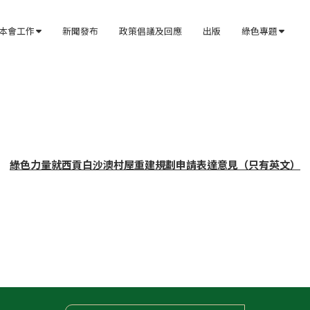
本會工作
新聞發布
政策倡議及回應
出版
綠色專題


綠色力量就西貢白沙澳村屋重建規劃申請表達意見（只有英文）