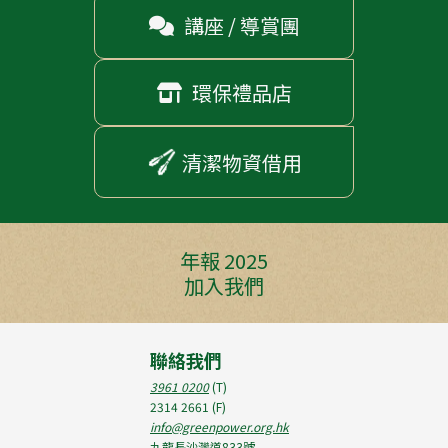
講座 / 導賞團

環保禮品店

清潔物資借用
年報 2025
加入我們
聯絡我們
3961 0200
(T)
2314 2661
(F)
info@greenpower.org.hk
九龍長沙灣道833號